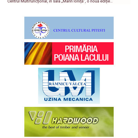
Centrul Multifuncțional, în sala „Marin Ioniță”, o nouă ediție…