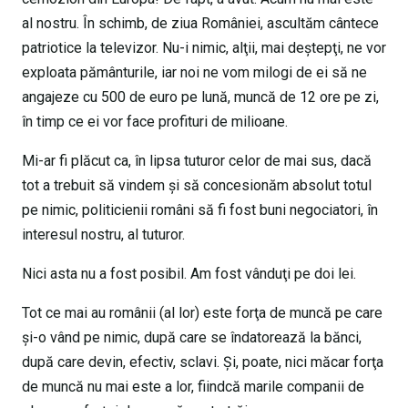
al nostru. În schimb, de ziua României, ascultăm cântece
patriotice la televizor. Nu-i nimic, alţii, mai deştepţi, ne vor
exploata pământurile, iar noi ne vom milogi de ei să ne
angajeze cu 500 de euro pe lună, muncă de 12 ore pe zi,
în timp ce ei vor face profituri de milioane.
Mi-ar fi plăcut ca, în lipsa tuturor celor de mai sus, dacă
tot a trebuit să vindem şi să concesionăm absolut totul
pe nimic, politicienii români să fi fost buni negociatori, în
interesul nostru, al tuturor.
Nici asta nu a fost posibil. Am fost vânduţi pe doi lei.
Tot ce mai au românii (al lor) este forţa de muncă pe care
şi-o vând pe nimic, după care se îndatorează la bănci,
după care devin, efectiv, sclavi. Şi, poate, nici măcar forţa
de muncă nu mai este a lor, fiindcă marile companii de