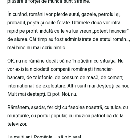
plasare a forţei de muncă sunt străine.
În curând, românii vor pierde aurul, gazele, petrolul şi,
probabil, poşta şi căile ferate. Ultimele două vor intra
rapid pe profit, îndată ce le va lua vreun „potent financiar”
de aiurea. Cât timp au fost administrate de statul român…,
mai bine nu mai scriu nimic.
OK, nu ne rămâne decât să ne împăcăm cu situaţia. Nu
vor exista niciodată companii româneşti financiar-
bancare, de telefonie, de consum de masă, de comerţ
internaţional, de exploatare. Alţii sunt mai deştepţi ca noi.
Mult mai deştepţi. Ei pot. Noi, nu.
Rămânem, aşadar, fericiţi cu fasolea noastră, cu ţuica, cu
murăturile, cu portul popular, cu muzica patriotică de la
televizor.
La mulţi ani, România – să zic aşa!