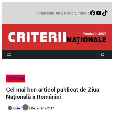
Faceboo
YouTu
TikT
Urmărește-ne pe social media
Search
NAȚIONAL
Cel mai bun articol publicat de Ziua
Națională a României
Criterii
2 Decembrie 2014