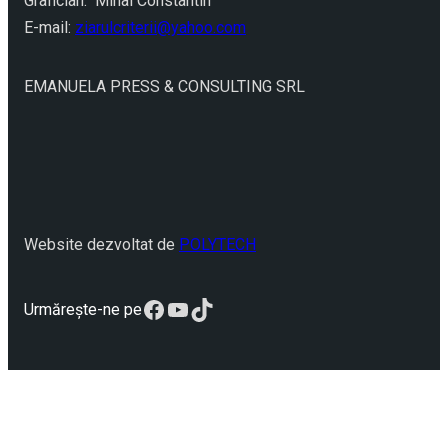
Grafician: Mihai Constantin
E-mail:
ziarulcriterii@yahoo.com
EMANUELA PRESS & CONSULTING SRL
Website dezvoltat de
POLYTECH
Facebook
YouTube
TikTok
Urmărește-ne pe