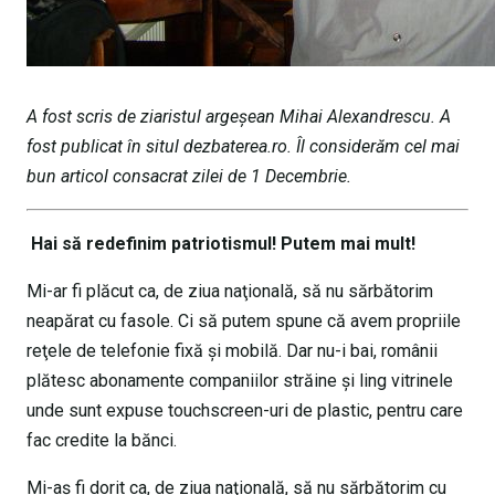
A fost scris de ziaristul argeșean Mihai Alexandrescu. A
fost publicat în situl dezbaterea.ro. Îl considerăm cel mai
bun articol consacrat zilei de 1 Decembrie.
Hai să redefinim patriotismul! Putem mai mult!
Mi-ar fi plăcut ca, de ziua naţională, să nu sărbătorim
neapărat cu fasole. Ci să putem spune că avem propriile
reţele de telefonie fixă şi mobilă. Dar nu-i bai, românii
plătesc abonamente companiilor străine şi ling vitrinele
unde sunt expuse touchscreen-uri de plastic, pentru care
fac credite la bănci.
Mi-aş fi dorit ca, de ziua naţională, să nu sărbătorim cu