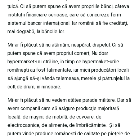
ţuică. Ci să putem spune că avem propriile bănci, câteva
instituţii financiare serioase, care să concureze ferm
sistemul bancar internaţional. Iar românii să fie creditaţi,
mai degrabă, la băncile lor.
Mi-ar fi plăcut să nu atârnăm, neapărat, drapelul. Ci să
putem spune că avem propriul comerţ. Nu doar
hypermarket-uri străine, în timp ce hypermaket-urile
româneşti au fost falimentate, iar micii producători locali
să ajungă să-şi vândă telemeaua, merele şi pătrunjelul la
colţ de drum, în ninsoare.
Mi-ar fi plăcut să nu vedem atâtea parade militare. Dar să
avem companii care să asigure producţie majoritară
locală: de maşini, de mobilă, de covoare, de
electrocasnice, de alimente, de îmbrăcăminte. Şi să
putem vinde produse româneşti de calitate pe pieţele de