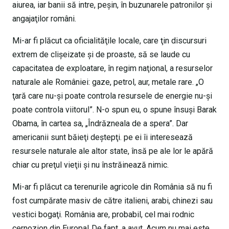
aiurea, iar banii să intre, peşin, în buzunarele patronilor şi
angajaţilor români.
Mi-ar fi plăcut ca oficialităţile locale, care ţin discursuri
extrem de clişeizate şi de proaste, să se laude cu
capacitatea de exploatare, în regim naţional, a resurselor
naturale ale României: gaze, petrol, aur, metale rare. „O
ţară care nu-şi poate controla resursele de energie nu-şi
poate controla viitorul”. N-o spun eu, o spune însuşi Barak
Obama, în cartea sa, „Îndrăzneala de a spera”. Dar
americanii sunt băieţi deştepţi. pe ei îi interesează
resursele naturale ale altor state, însă pe ale lor le apără
chiar cu preţul vieţii şi nu înstrăinează nimic.
Mi-ar fi plăcut ca terenurile agricole din România să nu fi
fost cumpărate masiv de către italieni, arabi, chinezi sau
vestici bogaţi. România are, probabil, cel mai rodnic
cernozion din Europa! De fapt, a avut. Acum nu mai este