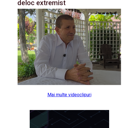
deloc extremist
Mai multe videoclipuri