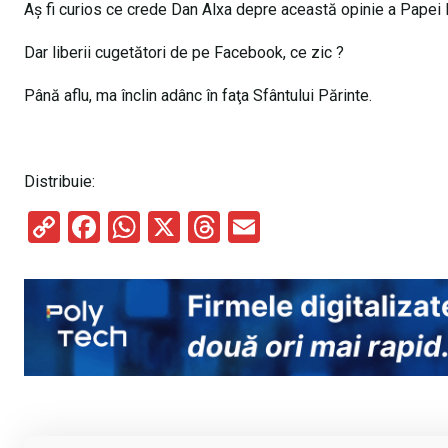
Aş fi curios ce crede Dan Alxa depre această opinie a Papei 
Dar liberii cugetători de pe Facebook, ce zic ?
Până aflu, ma înclin adânc în faţa Sfântului Părinte.
Distribuie:
C
F
W
X
T
E
o
a
h
hr
m
py
ce
at
e
ail
Li
b
s
a
n
o
A
d
k
o
p
s
k
p