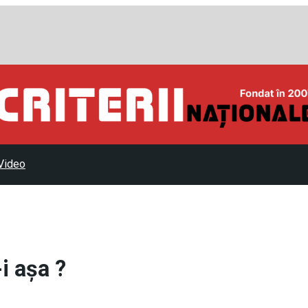
Video
i aşa ?