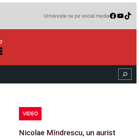
Faceboo
YouTu
TikT
Urmărește-ne pe social media
Search
VIDEO
Nicolae Mîndrescu, un aurist