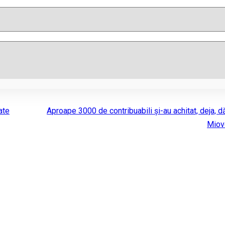
ate
Aproape 3000 de contribuabili și-au achitat, deja, dăr
Miov