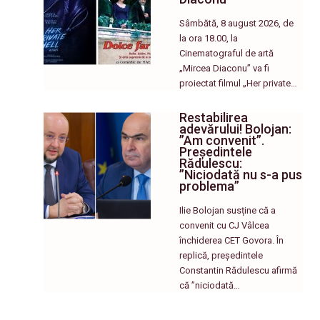
Sâmbătă, 8 august 2026, de
la ora 18.00, la
Cinematograful de artă
„Mircea Diaconu” va fi
proiectat filmul „Her private…
Restabilirea
adevărului! Bolojan:
”Am convenit”.
Președintele
Rădulescu:
”Niciodată nu s-a pus
problema”
Ilie Bolojan susține că a
convenit cu CJ Vâlcea
închiderea CET Govora. În
replică, președintele
Constantin Rădulescu afirmă
că ”niciodată…