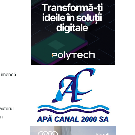
 a imensă
 autorul
in