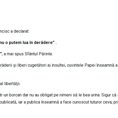
ncisc a declarat:
nu o putem lua în derâdere” .
”
, a mai spus Sfântul Părinte.
erâderii şi liberi cugetători ai insultei, cuvintele Papei înseamnă
 libertăţii.
 într-un borcan dar nu au obligat pe nimeni să le bea urina. Sigur că
 publicată, iar a publica înseamnă a face cunoscut tuturor ceva, pr