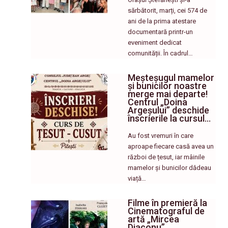
sărbătorit, marți, cei 574 de
ani de la prima atestare
documentară printr-un
eveniment dedicat
comunității. În cadrul…
Meșteșugul mamelor
și bunicilor noastre
merge mai departe!
Centrul „Doina
Argeșului” deschide
înscrierile la cursul…
Au fost vremuri în care
aproape fiecare casă avea un
război de țesut, iar mâinile
mamelor și bunicilor dădeau
viață…
Filme în premieră la
Cinematograful de
artă „Mircea
Diaconu”