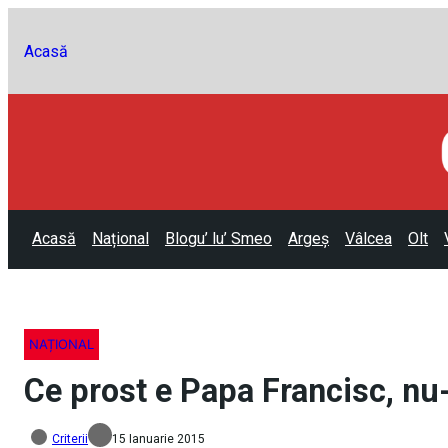
Acasă
Acasă
Național
Blogu’ lu’ Smeo
Argeș
Vâlcea
Olt
NAȚIONAL
Ce prost e Papa Francisc, nu-
Criterii
15 Ianuarie 2015