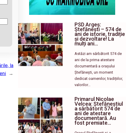
PSD Argeș:
Ștefănești – 574 de
ani de istorie, tradiție
și dezvoltare! La
mulți ani…
Astăzi am sărbătorit 574 de
ani de la prima atestare
ile, la
documentară a orașului
Ștefănești, un moment
eni
→
dedicat oamenilor, tradițiilor,
valorilor…
Primarul Nicolae
Velcea: Ștefăneștiul
a sărbătorit 574 de
ani de atestare
documentară. Au
fost premiate…
Orașul Ștefănești și-a