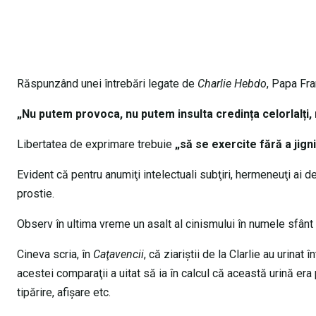
Răspunzând unei întrebări legate de
Charlie Hebdo
, Papa Fra
„Nu putem provoca, nu putem insulta credința celorlalți, 
Libertatea de exprimare trebuie
„să se exercite fără a jigni
Evident că pentru anumiţi intelectuali subţiri, hermeneuţi ai d
prostie.
Observ în ultima vreme un asalt al cinismului în numele sfânt al
Cineva scria, în
Caţavencii
, că ziariştii de la Clarlie au urinat
acestei comparaţii a uitat să ia în calcul că această urină era
tipărire, afişare etc.