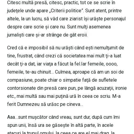
Citesc multă presă, citesc, practic, tot ce se scrie în
judeţele unde apare „Criterii politice”. Sunt atent, printre
altele, la un lucru, să văd care ziarist îşi urăşte personajul
despre care scrie şi care nu. Sunt mulţi asemenea
jurnalişti care şi-ar strânge de gât eroii.
Cred că e imposibil să nu urăşti când eşti nemulţumit de
tine, frustrat, când crezi că societatea mai mult ţi-a luat
decât ţi-a dat, iar viaţa a făcut la fel.Iar femeile, oooo,
femeile, te-au chinuit… Culmea, aproape că am un soi de
compasiune, poate chiar o simpatie faţă de sufletele
contorsionate din presă care pun, pe lângă acuzaţii, ironie
etc., mai multă sau mai puţină ură în ceea ce scriu. M-a
ferit Dumnezeu să urăsc pe cineva…
Aaa…sunt muşcător când vreau, sunt dur, după cum îmi
spun unii, însă ura se găseşte în altă parte, în acele
atacuri la trupul omului, la ceea ce are el mai drag, la