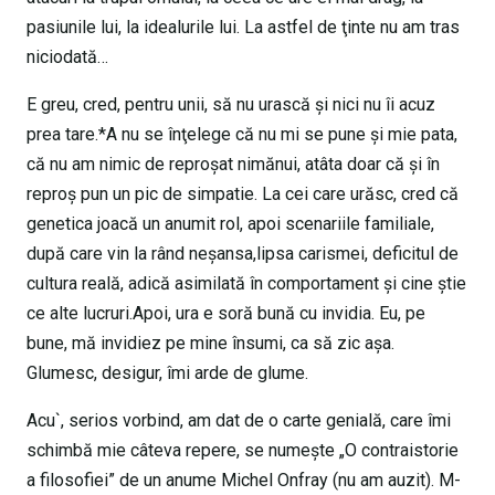
pasiunile lui, la idealurile lui. La astfel de ţinte nu am tras
niciodată…
E greu, cred, pentru unii, să nu urască şi nici nu îi acuz
prea tare.*A nu se înţelege că nu mi se pune şi mie pata,
că nu am nimic de reproşat nimănui, atâta doar că şi în
reproş pun un pic de simpatie. La cei care urăsc, cred că
genetica joacă un anumit rol, apoi scenariile familiale,
după care vin la rând neşansa,lipsa carismei, deficitul de
cultura reală, adică asimilată în comportament şi cine ştie
ce alte lucruri.Apoi, ura e soră bună cu invidia. Eu, pe
bune, mă invidiez pe mine însumi, ca să zic aşa.
Glumesc, desigur, îmi arde de glume.
Acu`, serios vorbind, am dat de o carte genială, care îmi
schimbă mie câteva repere, se numeşte „O contraistorie
a filosofiei” de un anume Michel Onfray (nu am auzit). M-