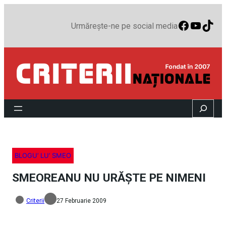
Faceboo
YouTu
TikT
Urmărește-ne pe social media
Search
BLOGU’ LU’ SMEO
SMEOREANU NU URĂŞTE PE NIMENI
Criterii
27 Februarie 2009