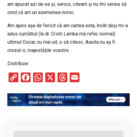
am apucat azi de ea şi, serios, citeam şi nu îmi venea să
cred că am un asemenea noroc.
Am ajuns aşa de fericit că am cartea asta, încât deşi mi-a
adus cumătrul (la dr. Cristi Lamba mă refer, normal)
ultimul Oscar, nu mai uit, o să citesc. Aiasta nu aş fi
crezut-o, majestăţile voastre…
Distribuie:
C
F
W
X
T
E
o
a
h
hr
m
py
ce
at
e
ail
Li
b
s
a
n
o
A
d
k
o
p
s
k
p