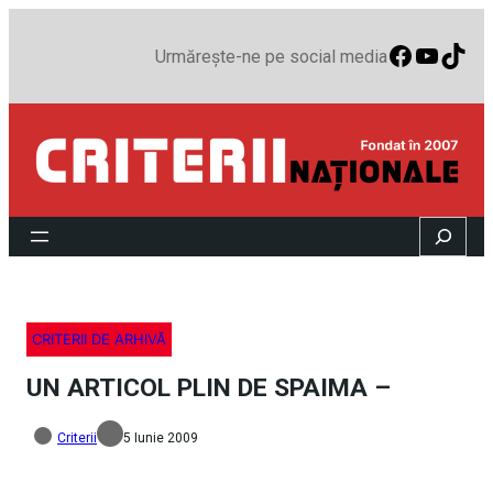
Faceboo
YouTu
TikT
Urmărește-ne pe social media
Search
CRITERII DE ARHIVĂ
UN ARTICOL PLIN DE SPAIMA –
Criterii
5 Iunie 2009