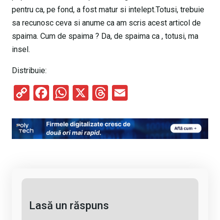
pentru ca, pe fond, a fost matur si intelept.Totusi, trebuie
sa recunosc ceva si anume ca am scris acest articol de
spaima. Cum de spaima ? Da, de spaima ca , totusi, ma
insel.
Distribuie:
C
F
W
X
T
E
o
a
h
hr
m
py
ce
at
e
ail
Li
b
s
a
n
o
A
d
k
o
p
s
k
p
Lasă un răspuns