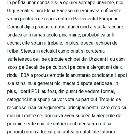
In pofida unor sondaje si a opiniei aproape unanime, nici
Gigi Becali si nici Elena Basescu nu vor avea suficiente
voturi pentru a ne reprezenta in Parlamentul European.
Domnul Jiji a produs emotie atunci cind a stat la racoare
si daca ar fi ramas acolo pina miine, probabil ca ar fi
adunat cite voturi ii trebuie. In plus, esecul echipei de
fotbal Steaua in actualul campionat si curatenia
sufleteasca ce i se atribuie echipei din Urziceni l-au cam
scos pe Becali de pe culoarul pe care a alergat ani de-a
rindul. EBA a produs emotie la anuntarea candidaturii, apoi
s-a stins, nu a generat nici macar dispute serioase. In
plus, liderii PDL au fost, din punct de vedere formal,
categorici in a spune ca vor vota cu partidul. Trebuie sa
recunosc insa ca argumentul principal pentru care cred ca
niciunul dintre cei doi nu va avea succes la alegerile de
poimiine este unul de natura sentimentala: cred ca
poporul romin a trecut prin atitea greutati ale istoriei