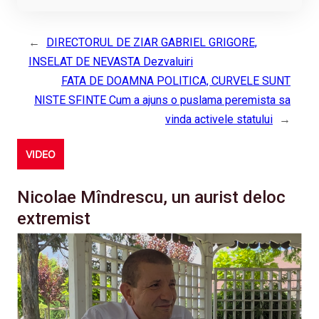
←
DIRECTORUL DE ZIAR GABRIEL GRIGORE,
INSELAT DE NEVASTA Dezvaluiri
FATA DE DOAMNA POLITICA, CURVELE SUNT
NISTE SFINTE Cum a ajuns o puslama peremista sa
vinda activele statului
→
VIDEO
Nicolae Mîndrescu, un aurist deloc
extremist