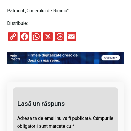
Patronul „Curierului de Rimnic”
Distribuie:
C
F
W
X
T
E
o
a
h
hr
m
py
ce
at
e
ail
Li
b
s
a
n
o
A
d
k
o
p
s
k
p
Lasă un răspuns
Adresa ta de email nu va fi publicată.
Câmpurile
obligatorii sunt marcate cu
*