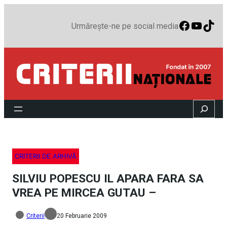
Faceboo
YouTu
TikT
Urmărește-ne pe social media
Search
CRITERII DE ARHIVĂ
SILVIU POPESCU IL APARA FARA SA
VREA PE MIRCEA GUTAU –
Criterii
20 Februarie 2009