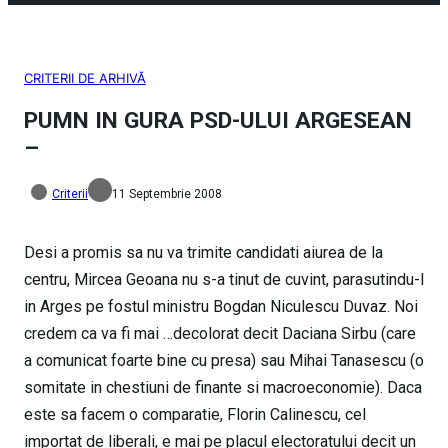
CRITERII DE ARHIVĂ
PUMN IN GURA PSD-ULUI ARGESEAN
–
Criterii
11 Septembrie 2008
Desi a promis sa nu va trimite candidati aiurea de la
centru, Mircea Geoana nu s-a tinut de cuvint, parasutindu-l
in Arges pe fostul ministru Bogdan Niculescu Duvaz. Noi
credem ca va fi mai …decolorat decit Daciana Sirbu (care
a comunicat foarte bine cu presa) sau Mihai Tanasescu (o
somitate in chestiuni de finante si macroeconomie). Daca
este sa facem o comparatie, Florin Calinescu, cel
importat de liberali, e mai pe placul electoratului decit un