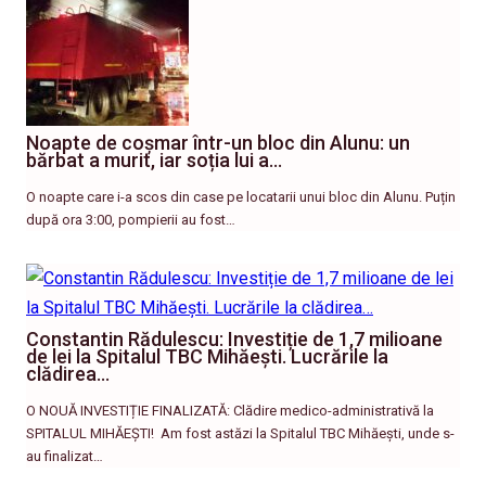
Noapte de coșmar într-un bloc din Alunu: un
bărbat a murit, iar soția lui a…
O noapte care i-a scos din case pe locatarii unui bloc din Alunu. Puțin
după ora 3:00, pompierii au fost…
Constantin Rădulescu: Investiție de 1,7 milioane
de lei la Spitalul TBC Mihăești. Lucrările la
clădirea…
O NOUĂ INVESTIȚIE FINALIZATĂ: Clădire medico-administrativă la
SPITALUL MIHĂEȘTI! ​ Am fost astăzi la Spitalul TBC Mihăești, unde s-
au finalizat…