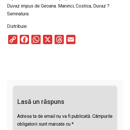
Duvaz impus de Geoana. Maninci, Costica, Duvaz ?
Semnatura:
Distribuie:
C
F
W
X
T
E
o
a
h
hr
m
py
ce
at
e
ail
Li
b
s
a
n
o
A
d
k
o
p
s
k
p
Lasă un răspuns
Adresa ta de email nu va fi publicată.
Câmpurile
obligatorii sunt marcate cu
*