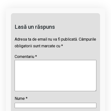
n
o
A
d
k
o
p
s
k
p
Lasă un răspuns
Adresa ta de email nu va fi publicată.
Câmpurile
obligatorii sunt marcate cu
*
Comentariu
*
Nume
*