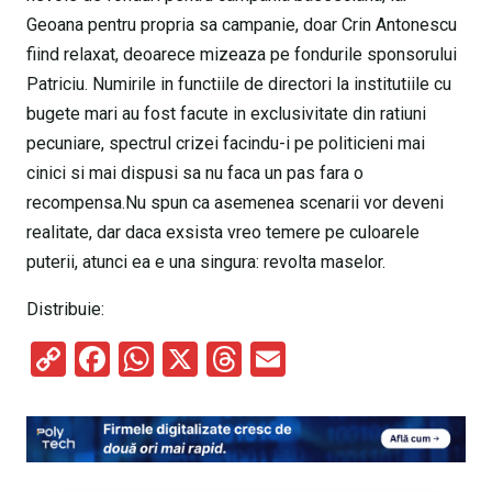
Geoana pentru propria sa campanie, doar Crin Antonescu
fiind relaxat, deoarece mizeaza pe fondurile sponsorului
Patriciu. Numirile in functiile de directori la institutiile cu
bugete mari au fost facute in exclusivitate din ratiuni
pecuniare, spectrul crizei facindu-i pe politicieni mai
cinici si mai dispusi sa nu faca un pas fara o
recompensa.Nu spun ca asemenea scenarii vor deveni
realitate, dar daca exsista vreo temere pe culoarele
puterii, atunci ea e una singura: revolta maselor.
Distribuie:
C
F
W
X
T
E
o
a
h
hr
m
py
ce
at
e
ail
Li
b
s
a