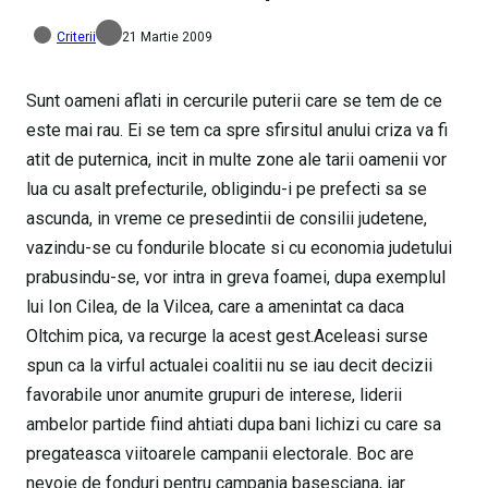
Criterii
21 Martie 2009
Sunt oameni aflati in cercurile puterii care se tem de ce
este mai rau. Ei se tem ca spre sfirsitul anului criza va fi
atit de puternica, incit in multe zone ale tarii oamenii vor
lua cu asalt prefecturile, obligindu-i pe prefecti sa se
ascunda, in vreme ce presedintii de consilii judetene,
vazindu-se cu fondurile blocate si cu economia judetului
prabusindu-se, vor intra in greva foamei, dupa exemplul
lui Ion Cilea, de la Vilcea, care a amenintat ca daca
Oltchim pica, va recurge la acest gest.Aceleasi surse
spun ca la virful actualei coalitii nu se iau decit decizii
favorabile unor anumite grupuri de interese, liderii
ambelor partide fiind ahtiati dupa bani lichizi cu care sa
pregateasca viitoarele campanii electorale. Boc are
nevoie de fonduri pentru campania basesciana, iar