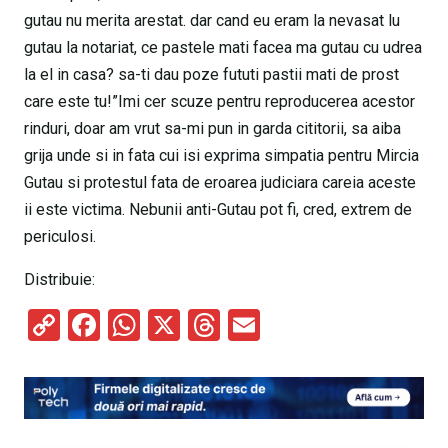
gutau nu merita arestat. dar cand eu eram la nevasat lu
gutau la notariat, ce pastele mati facea ma gutau cu udrea
la el in casa? sa-ti dau poze fututi pastii mati de prost
care este tu!”Imi cer scuze pentru reproducerea acestor
rinduri, doar am vrut sa-mi pun in garda cititorii, sa aiba
grija unde si in fata cui isi exprima simpatia pentru Mircia
Gutau si protestul fata de eroarea judiciara careia aceste
ii este victima. Nebunii anti-Gutau pot fi, cred, extrem de
periculosi.
Distribuie:
C
F
W
X
T
E
o
a
h
hr
m
py
ce
at
e
ail
Li
b
s
a