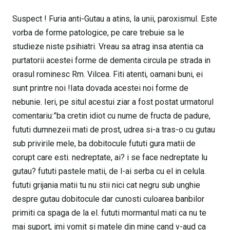
Suspect ! Furia anti-Gutau a atins, la unii, paroxismul. Este
vorba de forme patologice, pe care trebuie sa le
studieze niste psihiatri. Vreau sa atrag insa atentia ca
purtatorii acestei forme de dementa circula pe strada in
orasul rominesc Rm. Vilcea. Fiti atenti, oamani buni, ei
sunt printre noi !Iata dovada acestei noi forme de
nebunie. Ieri, pe situl acestui ziar a fost postat urmatorul
comentariu:”ba cretin idiot cu nume de fructa de padure,
fututi dumnezeii mati de prost, udrea si-a tras-o cu gutau
sub privirile mele, ba dobitocule fututi gura matii de
corupt care esti. nedreptate, ai? i se face nedreptate lu
gutau? fututi pastele matii, de l-ai serba cu el in celula.
fututi grijania matii tu nu stii nici cat negru sub unghie
despre gutau dobitocule dar cunosti culoarea banbilor
primiti ca spaga de la el. fututi mormantul mati ca nu te
mai suport, imi vomit si matele din mine cand v-aud ca