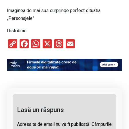
Imaginea de mai sus surprinde perfect situatia.
„Personajele”
Distribuie:
C
F
W
X
T
E
o
a
h
hr
m
py
ce
at
e
ail
Li
b
s
a
n
o
A
d
k
o
p
s
k
p
Lasă un răspuns
Adresa ta de email nu va fi publicată.
Câmpurile