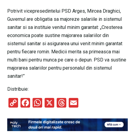
Potrivit vicepresedintelui PSD Arges, Mircea Draghici,
Guvernul are obligatia sa majoreze salariile in sistemul
sanitar si sa instituie venitul minim garantat: „Cresterea
economica poate sustine majorarea salariilor din
sistemul sanitar si asigurarea unui venit minim garantat
pentru fiecare romin. Medicii merita sa primeasca mai
multi bani pentru munca pe care o depun. PSD va sustine
majorarea salariilor pentru personalul din sistemul
sanitar!”
Distribuie:
C
F
W
X
T
E
o
a
h
hr
m
py
ce
at
e
ail
Li
b
s
a