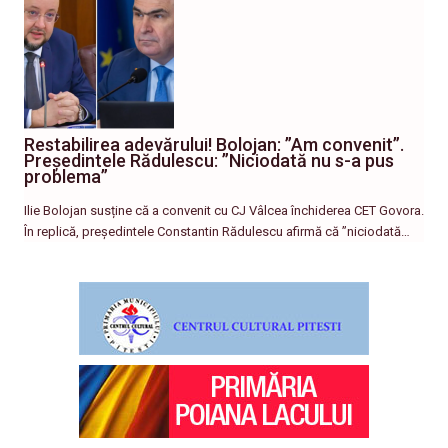
Restabilirea adevărului! Bolojan: ”Am convenit”.
Președintele Rădulescu: ”Niciodată nu s-a pus
problema”
Ilie Bolojan susține că a convenit cu CJ Vâlcea închiderea CET Govora.
În replică, președintele Constantin Rădulescu afirmă că ”niciodată…