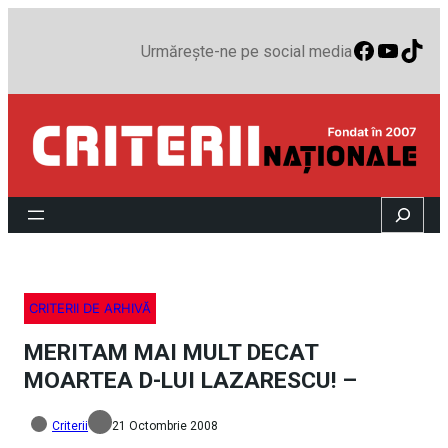
Faceboo
YouTu
TikT
Urmărește-ne pe social media
Search
CRITERII DE ARHIVĂ
MERITAM MAI MULT DECAT
MOARTEA D-LUI LAZARESCU! –
Criterii
21 Octombrie 2008