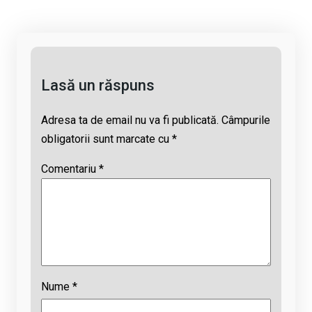
n
o
A
d
k
o
p
s
k
p
Lasă un răspuns
Adresa ta de email nu va fi publicată.
Câmpurile
obligatorii sunt marcate cu
*
Comentariu
*
Nume
*