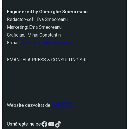
Engineered by Gheorghe Smeoreanu
Redactor-şef: Eva Smeoreanu
Marketing: Ema Smeoreanu
Grafician: Mihai Constantin
E-mail:
ziarulcriterii@yahoo.com
EMANUELA PRESS & CONSULTING SRL
Website dezvoltat de
POLYTECH
Facebook
YouTube
TikTok
Urmărește-ne pe