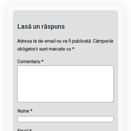
k
o
p
s
k
p
Lasă un răspuns
Adresa ta de email nu va fi publicată.
Câmpurile
obligatorii sunt marcate cu
*
Comentariu
*
Nume
*
Email
*