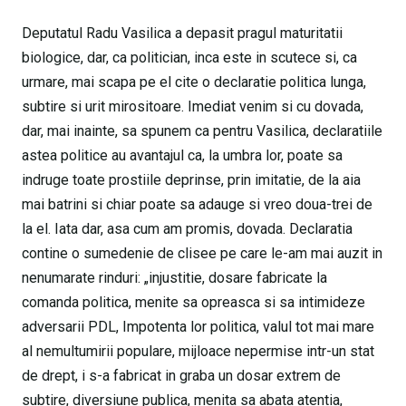
Deputatul Radu Vasilica a depasit pragul maturitatii
biologice, dar, ca politician, inca este in scutece si, ca
urmare, mai scapa pe el cite o declaratie politica lunga,
subtire si urit mirositoare. Imediat venim si cu dovada,
dar, mai inainte, sa spunem ca pentru Vasilica, declaratiile
astea politice au avantajul ca, la umbra lor, poate sa
indruge toate prostiile deprinse, prin imitatie, de la aia
mai batrini si chiar poate sa adauge si vreo doua-trei de
la el. Iata dar, asa cum am promis, dovada. Declaratia
contine o sumedenie de clisee pe care le-am mai auzit in
nenumarate rinduri: „injustitie, dosare fabricate la
comanda politica, menite sa opreasca si sa intimideze
adversarii PDL, Impotenta lor politica, valul tot mai mare
al nemultumirii populare, mijloace nepermise intr-un stat
de drept, i s-a fabricat in graba un dosar extrem de
subtire, diversiune publica, menita sa abata atentia,