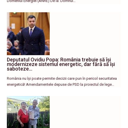
Domeniul Energiei (ANRE) De la: Domnul…
Deputatul Ovidiu Popa: România trebuie să își
modernizeze sistemul energetic, dar fără să își
saboteze…
România nu își poate permite decizii care pun în pericol securitatea
energetică! Amendamentele depuse de PSD la proiectul de lege…