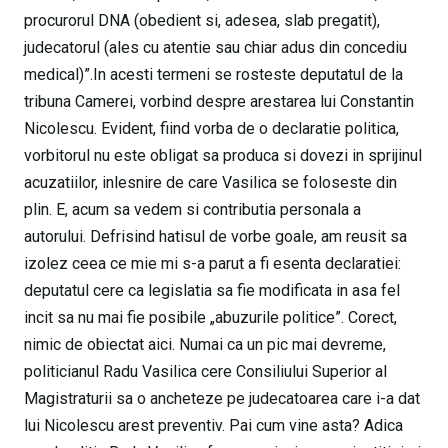
procurorul DNA (obedient si, adesea, slab pregatit),
judecatorul (ales cu atentie sau chiar adus din concediu
medical)”.In acesti termeni se rosteste deputatul de la
tribuna Camerei, vorbind despre arestarea lui Constantin
Nicolescu. Evident, fiind vorba de o declaratie politica,
vorbitorul nu este obligat sa produca si dovezi in sprijinul
acuzatiilor, inlesnire de care Vasilica se foloseste din
plin. E, acum sa vedem si contributia personala a
autorului. Defrisind hatisul de vorbe goale, am reusit sa
izolez ceea ce mie mi s-a parut a fi esenta declaratiei:
deputatul cere ca legislatia sa fie modificata in asa fel
incit sa nu mai fie posibile „abuzurile politice”. Corect,
nimic de obiectat aici. Numai ca un pic mai devreme,
politicianul Radu Vasilica cere Consiliului Superior al
Magistraturii sa o ancheteze pe judecatoarea care i-a dat
lui Nicolescu arest preventiv. Pai cum vine asta? Adica