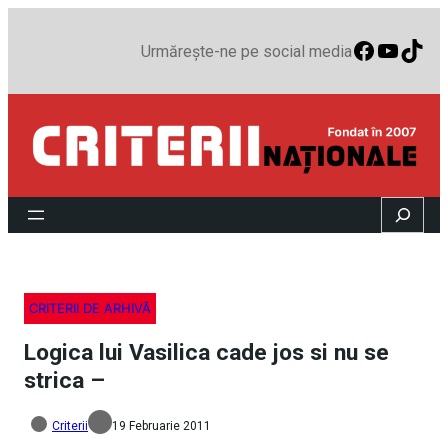
Faceboo
YouTu
TikT
Urmărește-ne pe social media
Search
CRITERII DE ARHIVĂ
Logica lui Vasilica cade jos si nu se
strica –
Criterii
19 Februarie 2011