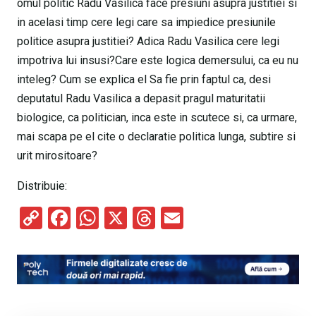
omul politic Radu Vasilica face presiuni asupra justitiei si
in acelasi timp cere legi care sa impiedice presiunile
politice asupra justitiei? Adica Radu Vasilica cere legi
impotriva lui insusi?Care este logica demersului, ca eu nu
inteleg? Cum se explica el Sa fie prin faptul ca, desi
deputatul Radu Vasilica a depasit pragul maturitatii
biologice, ca politician, inca este in scutece si, ca urmare,
mai scapa pe el cite o declaratie politica lunga, subtire si
urit mirositoare?
Distribuie:
C
F
W
X
T
E
o
a
h
hr
m
py
ce
at
e
ail
Li
b
s
a
n
o
A
d