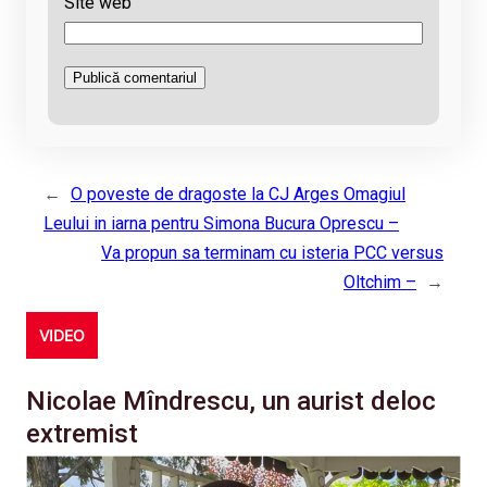
Site web
←
O poveste de dragoste la CJ Arges Omagiul
Leului in iarna pentru Simona Bucura Oprescu –
Va propun sa terminam cu isteria PCC versus
Oltchim –
→
VIDEO
Nicolae Mîndrescu, un aurist deloc
extremist