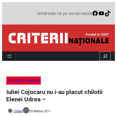
Faceboo
YouTu
TikT
Urmărește-ne pe social media
Search
CRITERII DE ARHIVĂ
Iuliei Cojocaru nu i-au placut chilotii
Elenei Udrea –
Criterii
29 Martie 2011