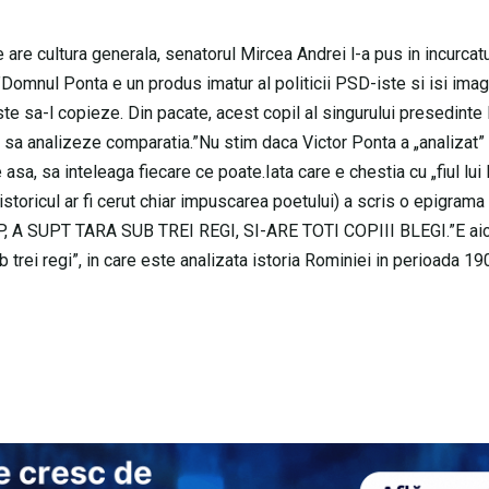
re are cultura generala, senatorul Mircea Andrei l-a pus in incurcat
Domnul Ponta e un produs imatur al politicii PSD-iste si isi ima
ste sa-l copieze. Din pacate, acest copil al singurului presedinte
rez sa analizeze comparatia.”Nu stim daca Victor Ponta a „analizat”
e asa, sa inteleaga fiecare ce poate.Iata care e chestia cu „fiul lui 
a istoricul ar fi cerut chiar impuscarea poetului) a scris o epigrama
, A SUPT TARA SUB TREI REGI, SI-ARE TOTI COPIII BLEGI.”E aici
ub trei regi”, in care este analizata istoria Rominiei in perioada 19