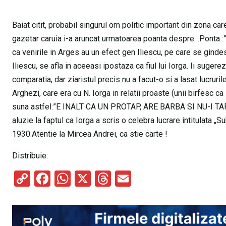
Baiat citit, probabil singurul om politic important din zona ca
gazetar caruia i-a aruncat urmatoarea poanta despre…Ponta :”
ca venirile in Arges au un efect gen Iliescu, pe care se ginde
Iliescu, se afla in aceeasi ipostaza ca fiul lui Iorga. Ii suge
comparatia, dar ziaristul precis nu a facut-o si a lasat lucruril
Arghezi, care era cu N. Iorga in relatii proaste (unii birfesc c
suna astfel:”E INALT CA UN PROTAP, ARE BARBA SI NU-I TAP
aluzie la faptul ca Iorga a scris o celebra lucrare intitulata „S
1930.Atentie la Mircea Andrei, ca stie carte !
Distribuie:
C
F
W
X
T
E
o
a
h
hr
m
py
ce
at
e
ail