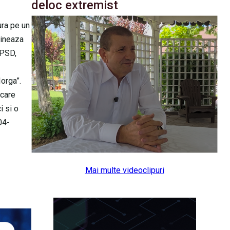
deloc extremist
ura pe un
gineaza
 PSD,
Iorga”.
 care
 si o
04-
Mai multe videoclipuri