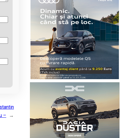
stantin
u –
→