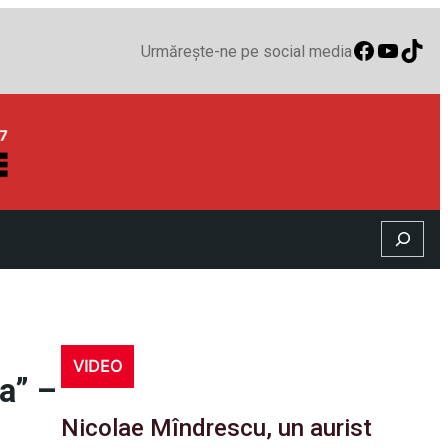
Faceboo
YouTu
TikT
Urmărește-ne pe social media
Search
VIDEO
ga” –
Nicolae Mîndrescu, un aurist