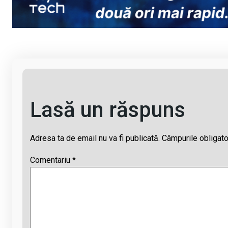
Li
b
s
a
n
o
A
d
k
o
p
s
k
p
Lasă un răspuns
Adresa ta de email nu va fi publicată.
Câmpurile obligato
Comentariu
*