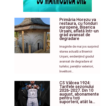
Primăria Horezu va
restaura, cu fonduri
europene, Biserica
Urșani, aflată într-un
grad avansat de
degradare
Imaginile de mai jos surprind
starea actuală a Bisericii
Urșani, evidențiind gradul
avansat de degradare al
turlelor, pereților exteriori,
învelitorii…
CS Vâlcea 1924:
Tarifele sezonului
2026-2027. Din 10
august, abonamente
pentru toți
suporterii, atât la…