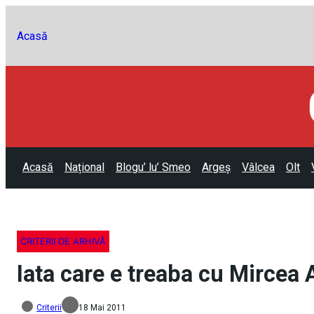
Acasă
Acasă
Național
Blogu’ lu’ Smeo
Argeș
Vâlcea
Olt
CRITERII DE ARHIVĂ
Iata care e treaba cu Mircea A
Criterii
18 Mai 2011