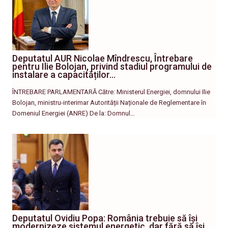
Deputatul AUR Nicolae Mîndrescu, Întrebare
pentru Ilie Bolojan, privind stadiul programului de
instalare a capacităților…
ÎNTREBARE PARLAMENTARĂ Către: Ministerul Energiei, domnului Ilie
Bolojan, ministru-interimar Autorității Naționale de Reglementare în
Domeniul Energiei (ANRE) De la: Domnul…
Deputatul Ovidiu Popa: România trebuie să își
modernizeze sistemul energetic, dar fără să își