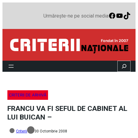
Faceboo
YouTu
TikT
Urmărește-ne pe social media
Search
CRITERII DE ARHIVĂ
FRANCU VA FI SEFUL DE CABINET AL
LUI BUICAN –
Criterii
30 Octombrie 2008