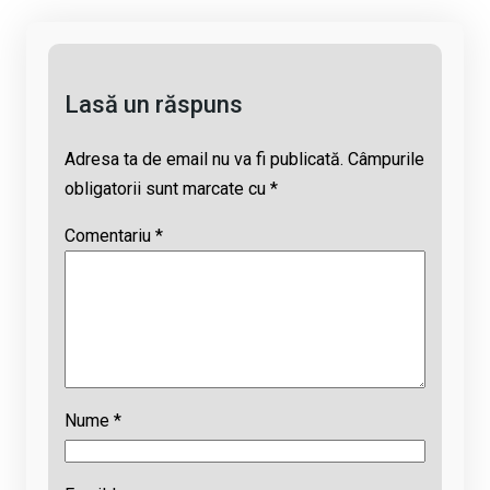
k
o
p
s
k
p
Lasă un răspuns
Adresa ta de email nu va fi publicată.
Câmpurile
obligatorii sunt marcate cu
*
Comentariu
*
Nume
*