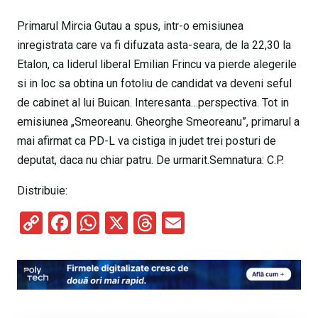
Primarul Mircia Gutau a spus, intr-o emisiunea
inregistrata care va fi difuzata asta-seara, de la 22,30 la
Etalon, ca liderul liberal Emilian Frincu va pierde alegerile
si in loc sa obtina un fotoliu de candidat va deveni seful
de cabinet al lui Buican. Interesanta…perspectiva. Tot in
emisiunea „Smeoreanu. Gheorghe Smeoreanu”, primarul a
mai afirmat ca PD-L va cistiga in judet trei posturi de
deputat, daca nu chiar patru. De urmarit.Semnatura: C.P.
Distribuie:
C
F
W
X
T
E
o
a
h
hr
m
py
ce
at
e
ail
Li
b
s
a
n
o
A
d