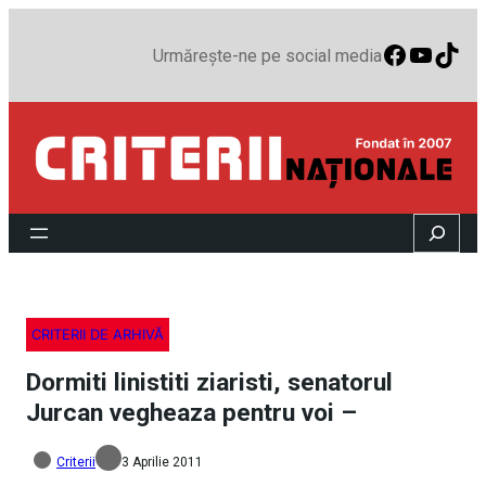
Faceboo
YouTu
TikT
Urmărește-ne pe social media
Search
CRITERII DE ARHIVĂ
Dormiti linistiti ziaristi, senatorul
Jurcan vegheaza pentru voi –
Criterii
3 Aprilie 2011