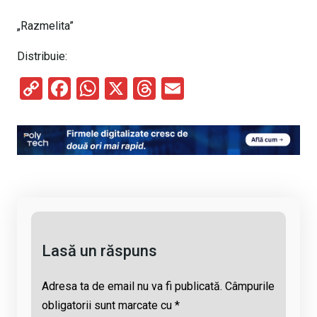
„Razmelita”
Distribuie:
C
F
W
X
T
E
o
a
h
hr
m
py
ce
at
e
ail
Li
b
s
a
n
o
A
d
k
o
p
s
k
p
Lasă un răspuns
Adresa ta de email nu va fi publicată.
Câmpurile
obligatorii sunt marcate cu
*