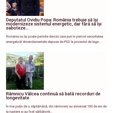
Deputatul Ovidiu Popa: România trebuie să își
modernizeze sistemul energetic, dar fără să își
saboteze…
România nu își poate permite decizii care pun în pericol securitatea
energetică! Amendamentele depuse de PSD la proiectul de lege…
Râmnicu Vâlcea continuă să bată recorduri de
longevitate
În mai puțin de o săptămână, doi râmniceni au aniversat 100 de ani de
la naștere și au fost sărbătoriți…