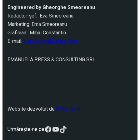
Engineered by Gheorghe Smeoreanu
Redactor-şef: Eva Smeoreanu
Marketing: Ema Smeoreanu
Grafician: Mihai Constantin
E-mail:
ziarulcriterii@yahoo.com
EMANUELA PRESS & CONSULTING SRL
Website dezvoltat de
POLYTECH
Facebook
YouTube
TikTok
Urmărește-ne pe