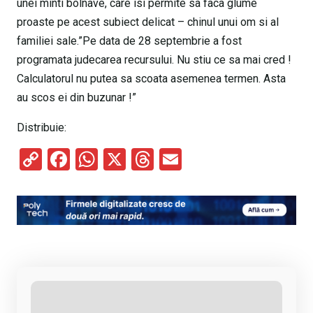
unei minti bolnave, care isi permite sa faca glume
proaste pe acest subiect delicat – chinul unui om si al
familiei sale.”Pe data de 28 septembrie a fost
programata judecarea recursului. Nu stiu ce sa mai cred !
Calculatorul nu putea sa scoata asemenea termen. Asta
au scos ei din buzunar !”
Distribuie:
C
F
W
X
T
E
o
a
h
hr
m
py
ce
at
e
ail
Li
b
s
a
n
o
A
d
k
o
p
s
k
p