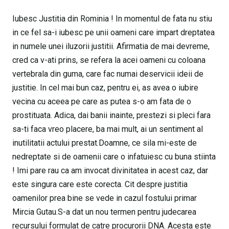
Iubesc Justitia din Rominia ! In momentul de fata nu stiu
in ce fel sa-i iubesc pe unii oameni care impart dreptatea
in numele unei iluzorii justitii. Afirmatia de mai devreme,
cred ca v-ati prins, se refera la acei oameni cu coloana
vertebrala din guma, care fac numai deservicii ideii de
justitie. In cel mai bun caz, pentru ei, as avea o iubire
vecina cu aceea pe care as putea s-o am fata de o
prostituata. Adica, dai banii inainte, prestezi si pleci fara
sa-ti faca vreo placere, ba mai mult, ai un sentiment al
inutilitatii actului prestat.Doamne, ce sila mi-este de
nedreptate si de oamenii care o infatuiesc cu buna stiinta
! Imi pare rau ca am invocat divinitatea in acest caz, dar
este singura care este corecta. Cit despre justitia
oamenilor prea bine se vede in cazul fostului primar
Mircia Gutau.S-a dat un nou termen pentru judecarea
recursului formulat de catre procurorii DNA. Acesta este