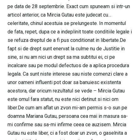
pe data de 28 septembrie. Exact cum spuneam si intr-un
articol anterior, ca Mircia Gutau este judecat cu…
celeritate, chinul acestuia se prelungeste. In momentul
de fata, repet, dupa ce a indeplinit toate conditiile legale i
se refuza dreptul de a fi pus conditionat in libertate.De
fapt si de drept sunt enervat la culme nu de Justitie in
sine, si nu am nici un drept sa ma subtitui ei, ci pe
incalcare sau pe modul defectuos de a aplica procedura
legala. Ca sunt niste interese sau niste comenzi clare a
unor oameni influenti pot doar sa banuiesc existenta
acestora, dar oricum rezultatul se vede – Mircia Gutau
este omul fara statut, nu este nici detinut si nici om
liber.De cum am aflat un zvon mi-am permis s-o sun pe
doamna Mariana Gutau, persoana cea mai in masura sa-
mi confirme sau sa-mi infirme ceea ce auzisem. Mircia
Gutau nu este liber, ci a fost doar un zvon, o gaselnita a