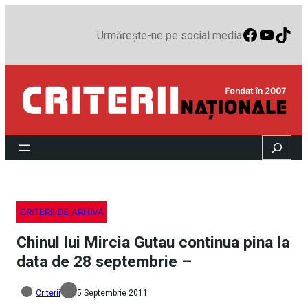
Faceboo
YouTu
TikT
Urmărește-ne pe social media
Search
CRITERII DE ARHIVĂ
Chinul lui Mircia Gutau continua pina la
data de 28 septembrie –
Criterii
5 Septembrie 2011