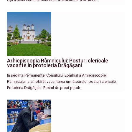
Arhiepiscopia Râmnicului: Posturi clericale
vacante în protoieria Drăgășani
În şedinţa Permanenţei Consiliului Eparhial a Arhiepiscopiei
Râmnicului, s-a hotărât vacantarea următoarelor posturi clericale:
Protoieria Drăgășani: Postul de preot paroh…