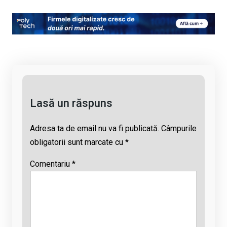
o
a
h
hr
m
py
ce
at
e
ail
Li
b
s
a
n
o
A
d
k
o
p
s
k
p
Lasă un răspuns
Adresa ta de email nu va fi publicată.
Câmpurile
obligatorii sunt marcate cu
*
Comentariu
*