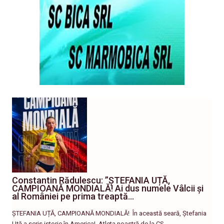
Constantin Rădulescu: ”ȘTEFANIA UȚĂ,
CAMPIOANĂ MONDIALĂ! Ai dus numele Vâlcii și
al României pe prima treaptă…
ȘTEFANIA UȚĂ, CAMPIOANĂ MONDIALĂ! ​În această seară, Ștefania
Uță a scris istorie în America! ​ Atleta noastră de la CS…