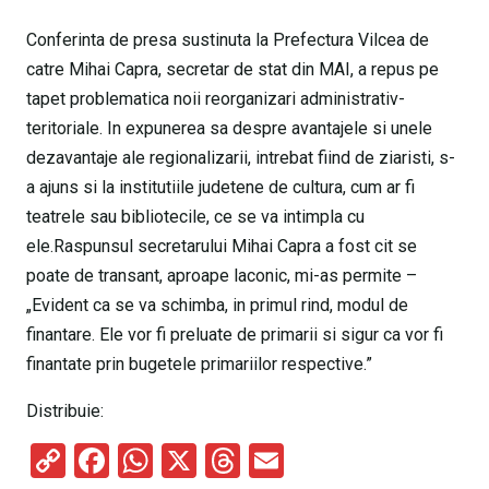
Conferinta de presa sustinuta la Prefectura Vilcea de
catre Mihai Capra, secretar de stat din MAI, a repus pe
tapet problematica noii reorganizari administrativ-
teritoriale. In expunerea sa despre avantajele si unele
dezavantaje ale regionalizarii, intrebat fiind de ziaristi, s-
a ajuns si la institutiile judetene de cultura, cum ar fi
teatrele sau bibliotecile, ce se va intimpla cu
ele.Raspunsul secretarului Mihai Capra a fost cit se
poate de transant, aproape laconic, mi-as permite –
„Evident ca se va schimba, in primul rind, modul de
finantare. Ele vor fi preluate de primarii si sigur ca vor fi
finantate prin bugetele primariilor respective.”
Distribuie:
C
F
W
X
T
E