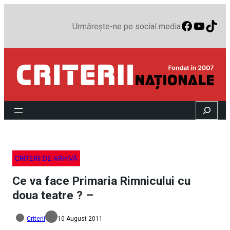
Faceboo
YouTu
TikT
Urmărește-ne pe social media
Search
CRITERII DE ARHIVĂ
Ce va face Primaria Rimnicului cu
doua teatre ? –
Criterii
10 August 2011