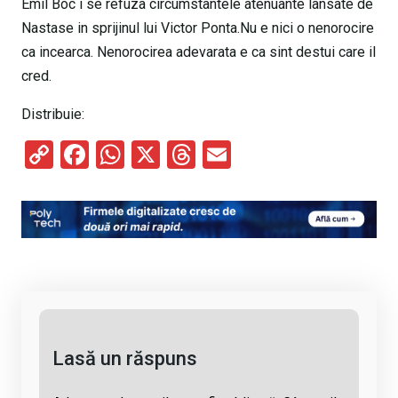
Emil Boc i se refuza circumstantele atenuante lansate de
Nastase in sprijinul lui Victor Ponta.Nu e nici o nenorocire
ca incearca. Nenorocirea adevarata e ca sint destui care il
cred.
Distribuie:
C
F
W
X
T
E
o
a
h
hr
m
py
ce
at
e
ail
Li
b
s
a
n
o
A
d
k
o
p
s
k
p
Lasă un răspuns