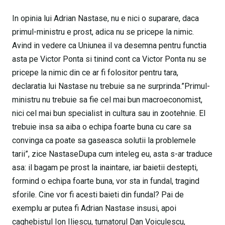
In opinia lui Adrian Nastase, nu e nici o suparare, daca
primul-ministru e prost, adica nu se pricepe la nimic.
Avind in vedere ca Uniunea il va desemna pentru functia
asta pe Victor Ponta si tinind cont ca Victor Ponta nu se
pricepe la nimic din ce ar fi folositor pentru tara,
declaratia lui Nastase nu trebuie sa ne surprinda.”Primul-
ministru nu trebuie sa fie cel mai bun macroeconomist,
nici cel mai bun specialist in cultura sau in zootehnie. El
trebuie insa sa aiba o echipa foarte buna cu care sa
convinga ca poate sa gaseasca solutii la problemele
tarii”, zice NastaseDupa cum inteleg eu, asta s-ar traduce
asa: il bagam pe prost la inaintare, iar baietii destepti,
formind o echipa foarte buna, vor sta in fundal, tragind
sforile. Cine vor fi acesti baieti din fundal? Pai de
exemplu ar putea fi Adrian Nastase insusi, apoi
caghebistul Ion Iliescu, turnatorul Dan Voiculescu,