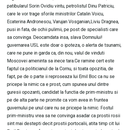
patibularul Sorin Ovidiu vintu, petrolistul Dinu Patriciu,
care le vor trage sforile ministrilor Catalin Voicu,
Ecaterina Andronescu, Varujan Vosganian,Liviu Dragnea,
pusi in fata, de ochii pulimii, pe post de specialisti care
sa convinga. Deocamdata insa, slava Domnului!
guvernarea USL este doar o ipoteza, o alerta de tsunami,
care ne pune in garda ca, din nou, valul de vinduti
Moscovei ameninta sa inece tara.Ce ramine cert este
faptul ca politicianul de la Cornu, si toata opozitia, de
fapt, pe de o parte ii reproseaza lui Emil Boc ca nu se
pricepe la nimic ca e prost, cum spunea unul dintre
guresii opozanti, candidat la functia de prim-ministru si
pe de alta parte ne promite ca vom avea in fruntea
guvernului pe unul care nu se pricepe la nimic. Fostul
prim-ministru vrea sa ne convinga asadar ca prostii rosii
sint mai destepti decit prostii portocalii, atita timp cit lui