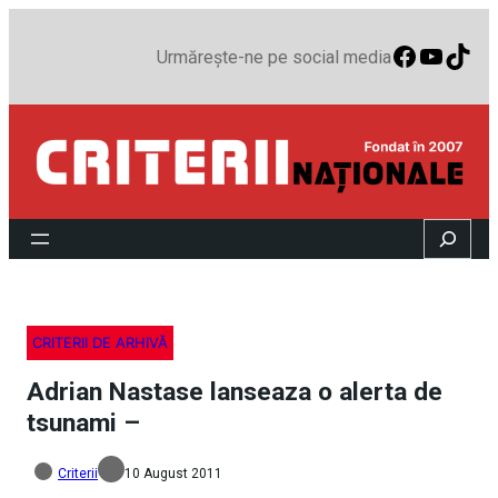
Faceboo
YouTu
TikT
Urmărește-ne pe social media
Search
CRITERII DE ARHIVĂ
Adrian Nastase lanseaza o alerta de
tsunami –
Criterii
10 August 2011