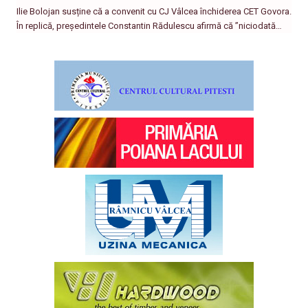
Ilie Bolojan susține că a convenit cu CJ Vâlcea închiderea CET Govora.
În replică, președintele Constantin Rădulescu afirmă că ”niciodată…