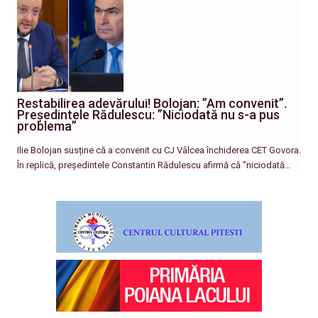
Restabilirea adevărului! Bolojan: ”Am convenit”.
Președintele Rădulescu: ”Niciodată nu s-a pus
problema”
Ilie Bolojan susține că a convenit cu CJ Vâlcea închiderea CET Govora.
În replică, președintele Constantin Rădulescu afirmă că ”niciodată…