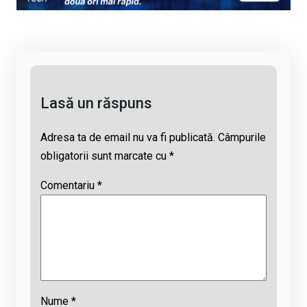
Li
b
s
a
n
o
A
d
k
o
p
s
k
p
Lasă un răspuns
Adresa ta de email nu va fi publicată.
Câmpurile
obligatorii sunt marcate cu
*
Comentariu
*
Nume
*