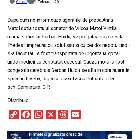
Criterii
1 Februarie 2011
Dupa cum ne informeaza agentiile de presa,Anna
Matei,sotia fostului senator de Vilcea Matei Vintila,
mama sotiei lui Serban Huidu, se pregatea sa plece la
Predeal, impreuna cu sotul sau si cu cei doi nepoti, cind i
s-a facut rau. A fost transportata de urgenta la spital,
unde medicii au constatat decesul. Cauza mortii a fost
congestia cerebrala.Serban Huidu se afla in continuare in
spital in Elvetia, dupa ce gravul accident suferit la
schi.Semnatura: C.P.
Distribuie:
C
F
W
X
T
E
o
a
h
hr
m
py
ce
at
e
ail