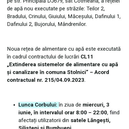
pe str. Principală DJ679, sat Cotmeana, a rețelei
de apă nou executate pe străzile: Teilor 2,
Bradului, Crinului, Giuiului, Măceșului, Dafinului 1,
Dafinului 2, Bujorului, Mândrenilor.
Noua rețea de alimentare cu apă este executată
în cadrul contractului de lucrări
CL11
„
Extinderea sistemelor de alimentare cu apă
și canalizare în comuna Stolnici
” – Acord
contractual nr. 215/04.09.2023
.
Lunca Corbului:
în ziua de
miercuri, 3
iunie, în intervalul orar 8:00 – 22:00
, fiind
afectați utilizatorii din
satele Lăngești,
Silișteni și Bumbueni
.