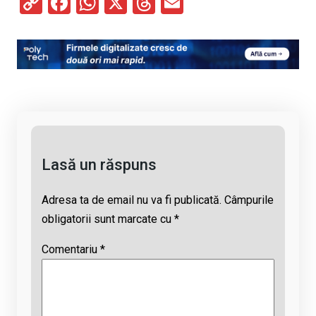
C
F
W
X
T
E
o
a
h
hr
m
py
ce
at
e
ail
Li
b
s
a
n
o
A
d
k
o
p
s
k
p
Lasă un răspuns
Adresa ta de email nu va fi publicată.
Câmpurile
obligatorii sunt marcate cu
*
Comentariu
*