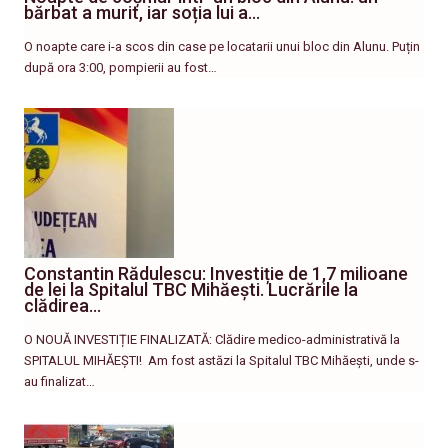
bărbat a murit, iar soția lui a…
O noapte care i-a scos din case pe locatarii unui bloc din Alunu. Puțin
după ora 3:00, pompierii au fost…
Constantin Rădulescu: Investiție de 1,7 milioane
de lei la Spitalul TBC Mihăești. Lucrările la
clădirea…
O NOUĂ INVESTIȚIE FINALIZATĂ: Clădire medico-administrativă la
SPITALUL MIHĂEȘTI! ​ Am fost astăzi la Spitalul TBC Mihăești, unde s-
au finalizat…