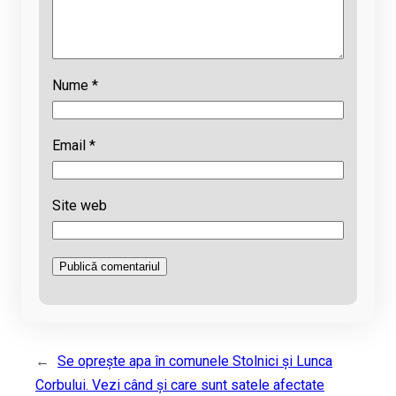
Nume
*
Email
*
Site web
←
Se oprește apa în comunele Stolnici și Lunca
Corbului. Vezi când și care sunt satele afectate