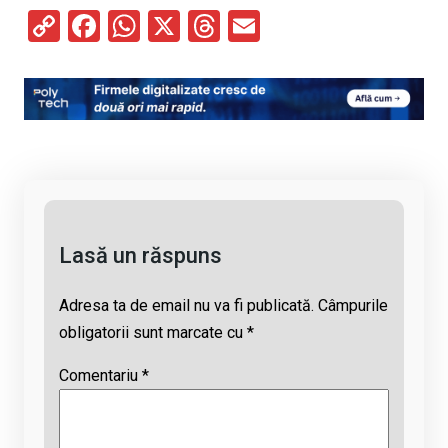
C
F
W
X
T
E
o
a
h
hr
m
py
ce
at
e
ail
Li
b
s
a
n
o
A
d
k
o
p
s
k
p
Lasă un răspuns
Adresa ta de email nu va fi publicată.
Câmpurile
obligatorii sunt marcate cu
*
Comentariu
*