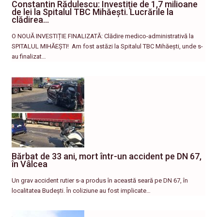
Constantin Rădulescu: Investiție de 1,7 milioane
de lei la Spitalul TBC Mihăești. Lucrările la
clădirea…
O NOUĂ INVESTIȚIE FINALIZATĂ: Clădire medico-administrativă la
SPITALUL MIHĂEȘTI! ​ Am fost astăzi la Spitalul TBC Mihăești, unde s-
au finalizat…
Bărbat de 33 ani, mort într-un accident pe DN 67,
în Vâlcea
Un grav accident rutier s-a produs în această seară pe DN 67, în
localitatea Budești. În coliziune au fost implicate…