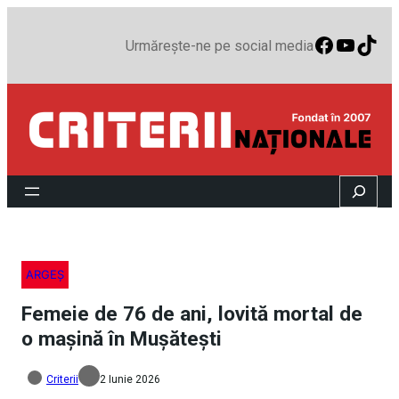
Faceboo
YouTu
TikT
Urmărește-ne pe social media
Search
ARGEȘ
Femeie de 76 de ani, lovită mortal de
o mașină în Mușătești
Criterii
2 Iunie 2026