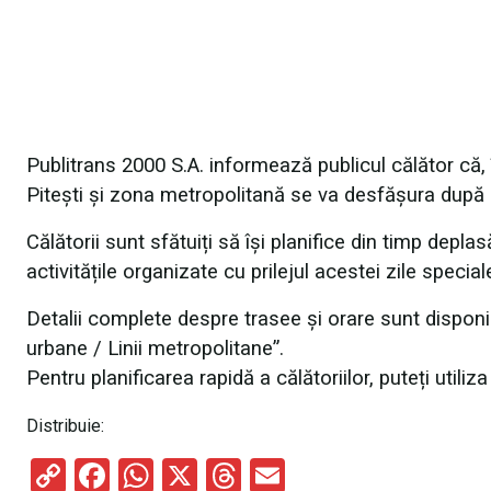
Publitrans 2000 S.A. informează publicul călător că, 
Pitești și zona metropolitană se va desfășura după 
Călătorii sunt sfătuiți să își planifice din timp depla
activitățile organizate cu prilejul acestei zile special
Detalii complete despre trasee și orare sunt disponibil
urbane / Linii metropolitane”.
Pentru planificarea rapidă a călătoriilor, puteți utiliz
Distribuie:
C
F
W
X
T
E