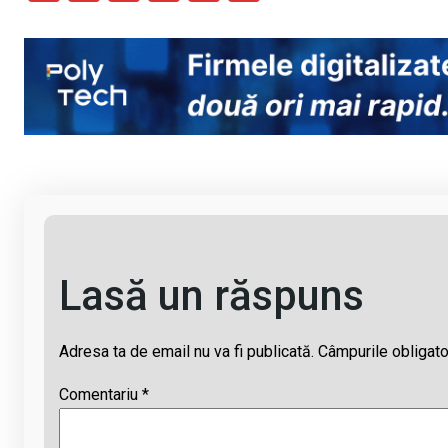
o
a
h
hr
m
py
ce
at
e
ail
Li
b
s
a
n
o
A
d
k
o
p
s
k
p
Lasă un răspuns
Adresa ta de email nu va fi publicată.
Câmpurile obligato
Comentariu
*