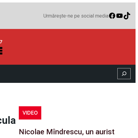
Faceboo
YouTu
TikT
Urmărește-ne pe social media
Search
VIDEO
cula
Nicolae Mîndrescu, un aurist