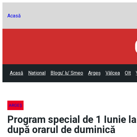
Acasă
Acasă
Național
Blogu’ lu’ Smeo
Argeș
Vâlcea
Olt
ARGEȘ
Program special de 1 Iunie la
după orarul de duminică