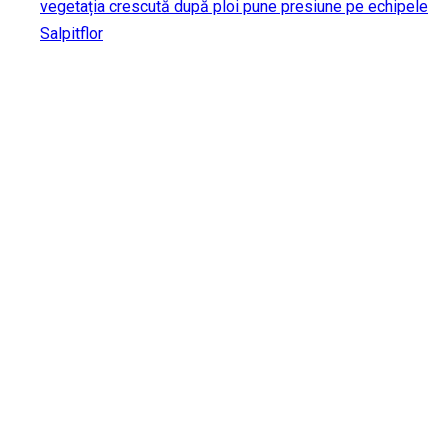
vegetația crescută după ploi pune presiune pe echipele
Salpitflor