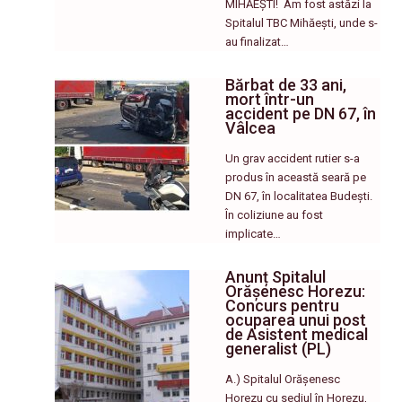
MIHĂEȘTI! ​ Am fost astăzi la
Spitalul TBC Mihăești, unde s-
au finalizat…
Bărbat de 33 ani,
mort într-un
accident pe DN 67, în
Vâlcea
Un grav accident rutier s-a
produs în această seară pe
DN 67, în localitatea Budești.
În coliziune au fost
implicate…
Anunț Spitalul
Orășenesc Horezu:
Concurs pentru
ocuparea unui post
de Asistent medical
generalist (PL)
A.) Spitalul Orășenesc
Horezu cu sediul în Horezu,