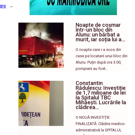
rare
→
Noapte de coșmar
într-un bloc din
Alunu: un bărbat a
murit, iar soția lui a…
O noapte care i-a scos din
case pe locatarii unui bloc din
Alunu. Puțin după ora 3:00,
pompierii au fost…
Constantin
Rădulescu: Investiție
de 1,7 milioane de lei
la Spitalul TBC
Mihăești. Lucrările la
clădirea…
O NOUĂ INVESTIȚIE
FINALIZATĂ: Clădire medico-
administrativă la SPITALUL