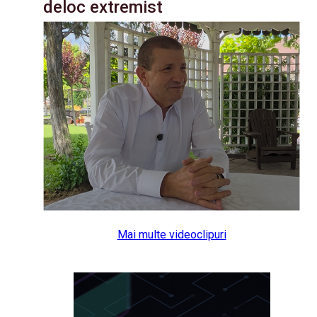
deloc extremist
Mai multe videoclipuri