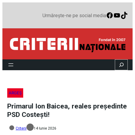
Faceboo
YouTu
TikT
Urmărește-ne pe social media
Search
ARGEȘ
Primarul Ion Baicea, reales președinte
PSD Costești!
Criterii
14 Iunie 2026