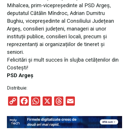
Mihalcea
, prim-vicepreședinte al PSD Argeș,
deputatul
Cătălin Mîndroc
,
Adrian Dumitru
Bughiu
, vicepreședinte al Consiliului Județean
Argeș, consilieri județeni, manageri ai unor
instituții publice, consilieri locali, precum și
reprezentanți ai organizațiilor de tineret și
seniori.
Felicitări și mult succes în slujba cetățenilor din
Costești!
PSD Argeș
Distribuie:
C
F
W
X
T
E
o
a
h
hr
m
py
ce
at
e
ail
Li
b
s
a