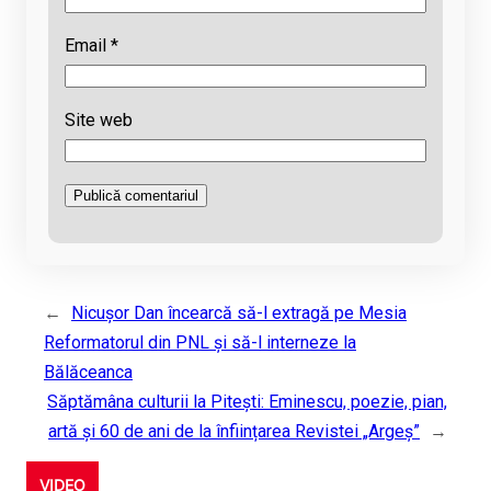
Email
*
Site web
←
Nicușor Dan încearcă să-l extragă pe Mesia
Reformatorul din PNL și să-l interneze la
Bălăceanca
Săptămâna culturii la Pitești: Eminescu, poezie, pian,
artă și 60 de ani de la înființarea Revistei „Argeș”
→
VIDEO