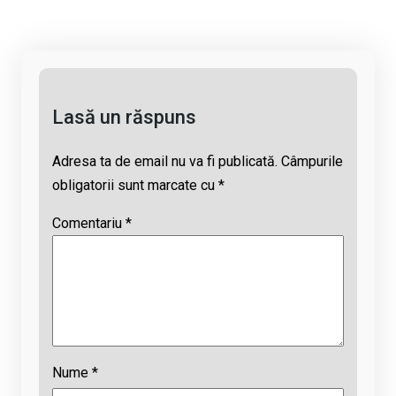
n
o
A
d
k
o
p
s
k
p
Lasă un răspuns
Adresa ta de email nu va fi publicată.
Câmpurile
obligatorii sunt marcate cu
*
Comentariu
*
Nume
*