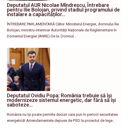
Deputatul AUR Nicolae Mîndrescu, Întrebare
pentru Ilie Bolojan, privind stadiul programului de
instalare a capacităților…
ÎNTREBARE PARLAMENTARĂ Către: Ministerul Energiei, domnului Ilie
Bolojan, ministru-interimar Autorității Naționale de Reglementare în
Domeniul Energiei (ANRE) De la: Domnul…
Deputatul Ovidiu Popa: România trebuie să își
modernizeze sistemul energetic, dar fără să își
saboteze…
România nu își poate permite decizii care pun în pericol securitatea
energetică! Amendamentele depuse de PSD la proiectul de lege…