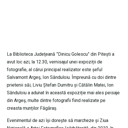
La Biblioteca Judeţeană ”Dinicu Golescu” din Piteşti a
avut loc azi, la 12.30, vernisajul unei expoziții de
fotografie, al cărui principal realizator este șeful
Salvamont Argeș, Ion Sănduloiu. Împreună cu doi dintre
prietenii săi, Liviu Ştefan Dumitru şi Cătălin Matei, Ion
Sănduloiu a adunat în această expoziție mai ales peisaje
din Argeș,
multe dintre fotografii fiind realizate pe
creasta munților Făgăraș.
Evenimentul de azi își dorește să marcheze și Ziua