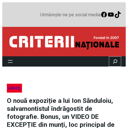
Faceboo
YouTu
TikT
Urmărește-ne pe social media
Search
ARGEȘ
O nouă expoziție a lui Ion Sănduloiu,
salvamontistul îndrăgostit de
fotografie. Bonus, un VIDEO DE
EXCEPȚIE din munți, loc principal de