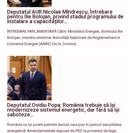
Deputatul AUR Nicolae Mîndrescu, Întrebare
pentru Ilie Bolojan, privind stadiul programului de
instalare a capacităților…
ÎNTREBARE PARLAMENTARĂ Către: Ministerul Energiei, domnului Ilie
Bolojan, ministru-interimar Autorității Naționale de Reglementare în
Domeniul Energiei (ANRE) De la: Domnul…
Deputatul Ovidiu Popa: România trebuie să își
modernizeze sistemul energetic, dar fără să își
saboteze…
România nu își poate permite decizii care pun în pericol securitatea
energetică! Amendamentele depuse de PSD la proiectul de lege…