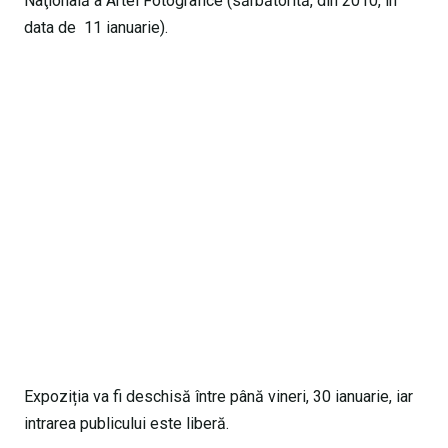
Naţională a Artei Fotografice (sărbătorită, din 2010, în
data de 11 ianuarie).
Expoziția va fi deschisă între până vineri, 30 ianuarie, iar
intrarea publicului este liberă.