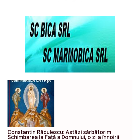
Constantin Rădulescu: Astăzi sărbătorim
Schimbarea la Față a Domnului, o zi a înnoirii