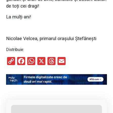
de toți cei dragi!
La mulți ani!
Nicolae Velcea, primarul orașului Ștefănești
Distribuie:
C
F
W
X
T
E
o
a
h
hr
m
py
ce
at
e
ail
Li
b
s
a
n
o
A
d
k
o
p
s
k
p