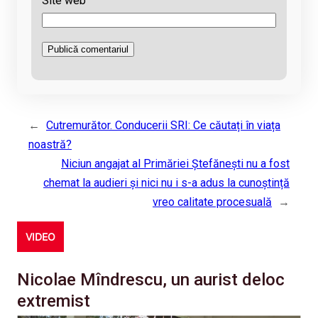
Site web
←
Cutremurător. Conducerii SRI: Ce căutați în viața
noastră?
Niciun angajat al Primăriei Ștefănești nu a fost
chemat la audieri și nici nu i s-a adus la cunoștință
vreo calitate procesuală
→
VIDEO
Nicolae Mîndrescu, un aurist deloc
extremist