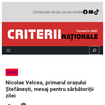
Faceboo
YouTu
TikT
Urmărește-ne pe social media
Search
ARGEȘ
Nicolae Velcea, primarul orașului
Ștefănești, mesaj pentru sărbătoriții
zilei