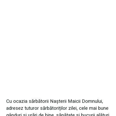
Cu ocazia sărbătorii Nașterii Maicii Domnului,
adresez tuturor sărbătoriților zilei, cele mai bune
gânduri și urări de bine, sănătate și bucurii alături