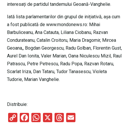
interesați de partidul tandemului Geoană-Vanghelie.
Iată lista parlamentarilor din grupul de inițiativă, așa cum
a fost publicată de www.mondonews.ro: Mihai
Barbuliceanu, Ana Catauta, Liliana Ciobanu, Razvan
Condurateanu, Catalin Croitoru, Maria Dragomir, Mircea
Geoana,, Bogdan Georgescu, Radu Golban, Florentin Gust,
Aurel Dan Ionita, Valer Marian, Oana Niculescu Mizil, Raul
Patrascu, Petre Petrescu, Radu Popa, Razvan Rotaru,
Scarlat Iriza, Dan Tataru, Tudor Tanasescu, Violeta
Tudorie, Marian Vanghelie.
Distribuie:
C
F
W
X
T
E
o
a
h
hr
m