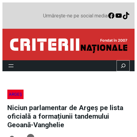
Faceboo
YouTu
TikT
Urmărește-ne pe social media
Search
ARGEȘ
Niciun parlamentar de Argeș pe lista
oficială a formațiunii tandemului
Geoană-Vanghelie