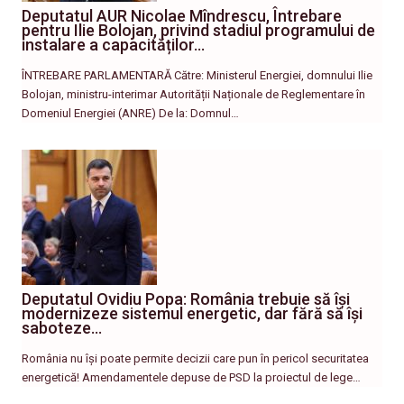
Deputatul AUR Nicolae Mîndrescu, Întrebare
pentru Ilie Bolojan, privind stadiul programului de
instalare a capacităților…
ÎNTREBARE PARLAMENTARĂ Către: Ministerul Energiei, domnului Ilie
Bolojan, ministru-interimar Autorității Naționale de Reglementare în
Domeniul Energiei (ANRE) De la: Domnul…
Deputatul Ovidiu Popa: România trebuie să își
modernizeze sistemul energetic, dar fără să își
saboteze…
România nu își poate permite decizii care pun în pericol securitatea
energetică! Amendamentele depuse de PSD la proiectul de lege…