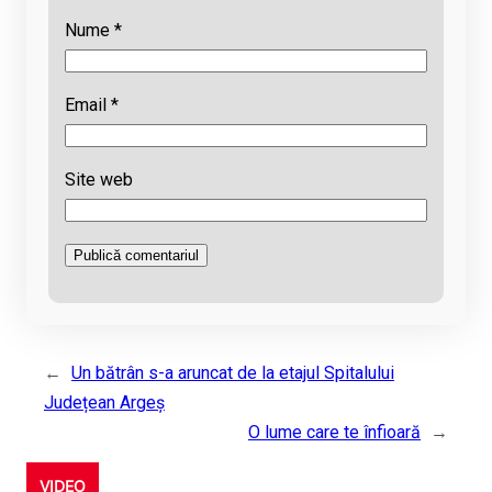
Nume
*
Email
*
Site web
←
Un bătrân s-a aruncat de la etajul Spitalului
Județean Argeș
O lume care te înfioară
→
VIDEO