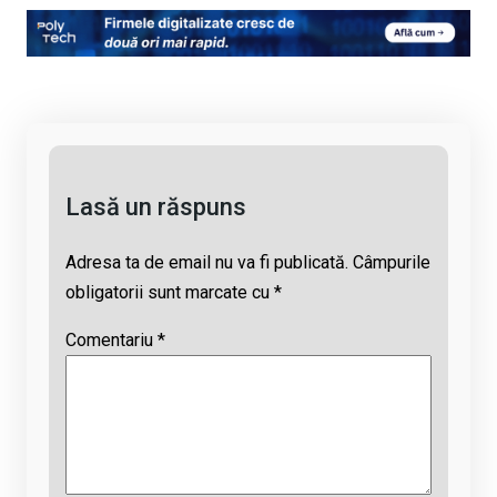
py
ce
at
e
ail
Li
b
s
a
n
o
A
d
k
o
p
s
k
p
Lasă un răspuns
Adresa ta de email nu va fi publicată.
Câmpurile
obligatorii sunt marcate cu
*
Comentariu
*