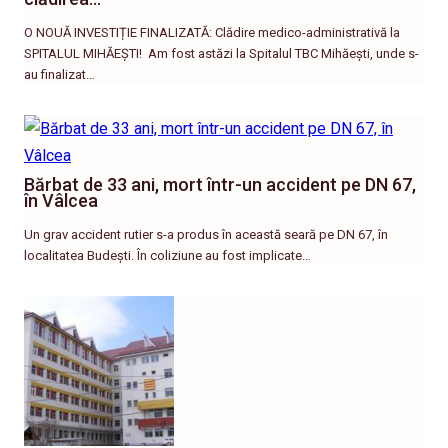
O NOUĂ INVESTIȚIE FINALIZATĂ: Clădire medico-administrativă la
SPITALUL MIHĂEȘTI! ​ Am fost astăzi la Spitalul TBC Mihăești, unde s-
au finalizat…
Bărbat de 33 ani, mort într-un accident pe DN 67,
în Vâlcea
Un grav accident rutier s-a produs în această seară pe DN 67, în
localitatea Budești. În coliziune au fost implicate…