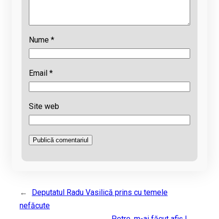
Nume
*
Email
*
Site web
←
Deputatul Radu Vasilică prins cu temele
nefăcute
Petre, m-ai făcut afiș !
→