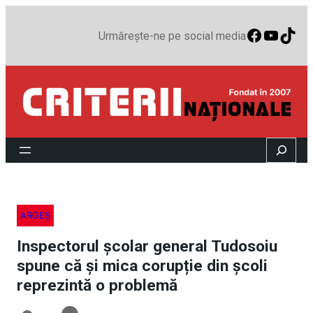
Faceboo
YouTu
TikT
Urmărește-ne pe social media
Search
ARGEȘ
Inspectorul școlar general Tudosoiu
spune că și mica corupție din școli
reprezintă o problemă