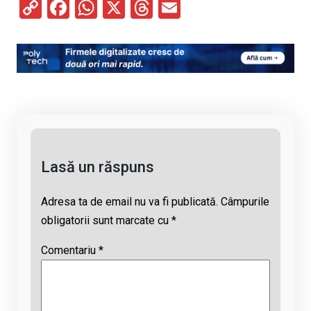
C
F
W
X
T
E
o
a
h
hr
m
py
ce
at
e
ail
Li
b
s
a
n
o
A
d
k
o
p
s
k
p
Lasă un răspuns
Adresa ta de email nu va fi publicată.
Câmpurile
obligatorii sunt marcate cu
*
Comentariu
*