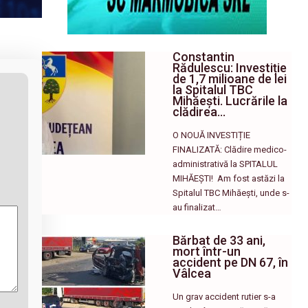
Constantin
Rădulescu: Investiție
de 1,7 milioane de lei
la Spitalul TBC
Mihăești. Lucrările la
clădirea…
O NOUĂ INVESTIȚIE
FINALIZATĂ: Clădire medico-
administrativă la SPITALUL
MIHĂEȘTI! ​ Am fost astăzi la
Spitalul TBC Mihăești, unde s-
au finalizat…
Bărbat de 33 ani,
mort într-un
accident pe DN 67, în
Vâlcea
Un grav accident rutier s-a