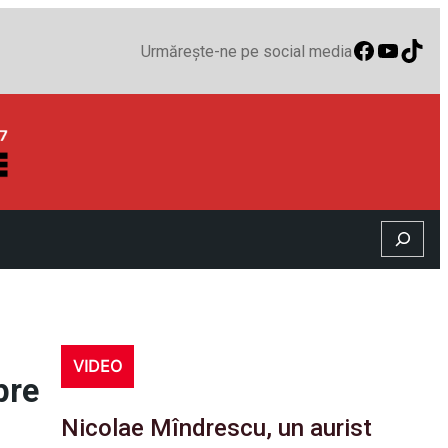
Faceboo
YouTu
TikT
Urmărește-ne pe social media
Search
VIDEO
pre
Nicolae Mîndrescu, un aurist