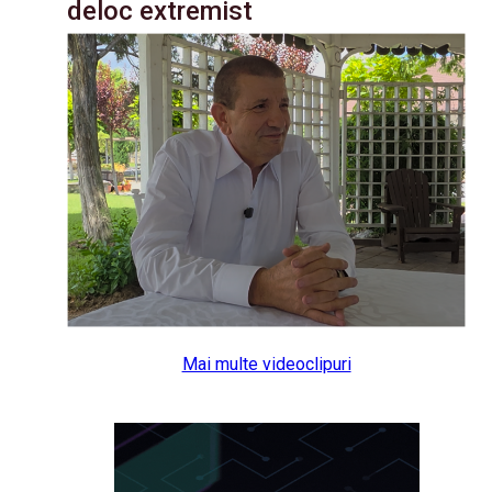
deloc extremist
Mai multe videoclipuri