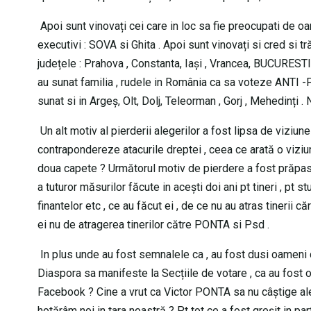
Apoi sunt vinovați cei care in loc sa fie preocupati de oa
executivi : SOVA si Ghita . Apoi sunt vinovați si cred si t
județele : Prahova , Constanta, Iași , Vrancea, BUCURESTI 
au sunat familia , rudele in România ca sa voteze ANTI -P
sunat si in Argeș, Olt, Dolj, Teleorman , Gorj , Mehedinți . N
Un alt motiv al pierderii alegerilor a fost lipsa de viziun
contrapondereze atacurile dreptei , ceea ce arată o viziun
doua capete ? Următorul motiv de pierdere a fost prăpastia
a tuturor măsurilor făcute in acești doi ani pt tineri , pt st
finantelor etc , ce au făcut ei , de ce nu au atras tinerii 
ei nu de atragerea tinerilor către PONTA si Psd .
In plus unde au fost semnalele ca , au fost dusi oameni c
Diaspora sa manifeste la Secțiile de votare , ca au fost 
Facebook ? Cine a vrut ca Victor PONTA sa nu câștige alege
hotărâm noi in tara noastră ? Pt tot ce a fost greșit in par