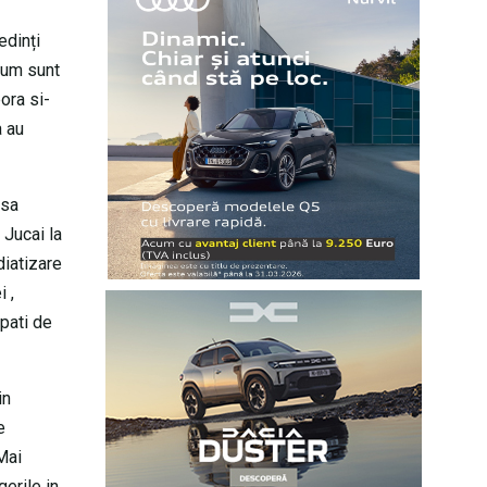
edinți
 cum sunt
ora si-
a au
 sa
 Jucai la
diatizare
i ,
upati de
in
e
Mai
gerile in