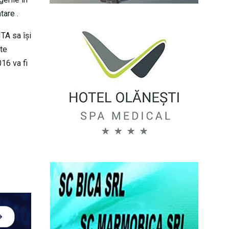
tare .
ITA sa își
ate
016 va fi