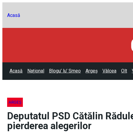
Acasă
Acasă
Național
Blogu’ lu’ Smeo
Argeș
Vâlcea
Olt
ARGEȘ
Deputatul PSD Cătălin Rădule
pierderea alegerilor