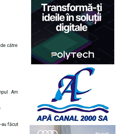
 de către
mpul . Am
e
e-au făcut