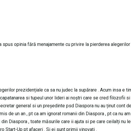
spus opinia fără menajamente cu privire la pierderea alegerilor
gerilor prezidențiale ca sa nu judec la supărare . Acum insa e ti
apatanarea si tupeul unor lideri ai noștri care se cred filozofii si
 secretar general si un președinte psd Diaspora nu au ținut cont d
is de un an , pt ca am ignorat romanii din Diaspora , pt ca nu am
in Diaspora , toate măsurile care ii ajuta si pe care ceilalți nu l
o Start-Up pt afaceri . Si ei sunt primii vinovați .