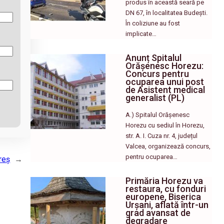
produs în această seară pe
DN 67, în localitatea Budești.
În coliziune au fost
implicate…
Anunț Spitalul
Orășenesc Horezu:
Concurs pentru
ocuparea unui post
de Asistent medical
generalist (PL)
A.) Spitalul Orășenesc
Horezu cu sediul în Horezu,
str. A. I. Cuza nr. 4, județul
Valcea, organizează concurs,
pentru ocuparea…
reș
→
Primăria Horezu va
restaura, cu fonduri
europene, Biserica
Urșani, aflată într-un
grad avansat de
degradare