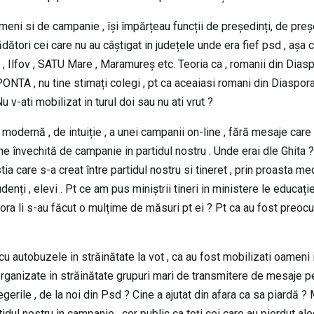
meni si de campanie , își împărțeau funcții de președinți, de preș
rădători cei care nu au câștigat in județele unde era fief psd , așa
, Ilfov , SATU Mare , Maramureș etc. Teoria ca , romanii din Diasp
ONTA , nu tine stimați colegi , pt ca aceaiasi romani din Diaspor
u v-ati mobilizat in turul doi sau nu ati vrut ?
e modernă , de intuiție , a unei campanii on-line , fără mesaje care
e învechită de campanie in partidul nostru . Unde erai dle Ghita ?
 care s-a creat între partidul nostru si tineret , prin proasta me
udenți , elevi . Pt ce am pus miniștrii tineri in ministere le educație
cărora li s-au făcut o mulțime de măsuri pt ei ? Pt ca au fost preoc
u autobuzele in străinătate la vot , ca au fost mobilizati oameni 
organizate in străinătate grupuri mari de transmitere de mesaje p
rile , de la noi din Psd ? Cine a ajutat din afara ca sa piardă ? 
tidul nostru in campanie , cer public ca toți cei care au pierdut ale