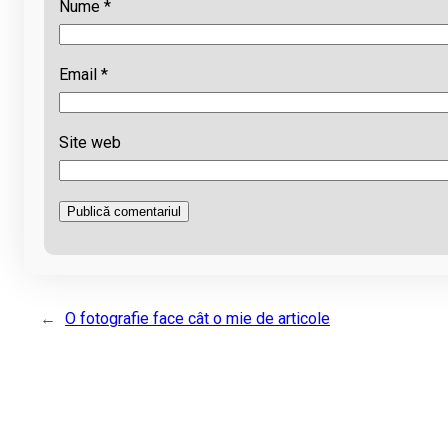
Nume
*
Email
*
Site web
←
O fotografie face cât o mie de articole