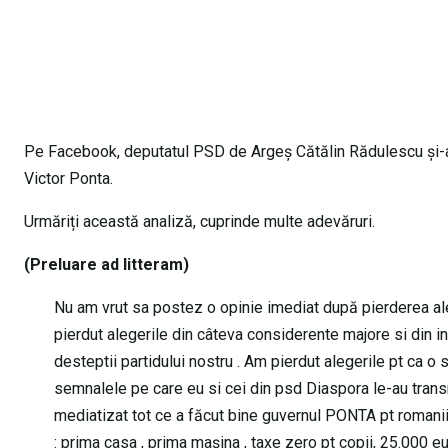
Pe Facebook, deputatul PSD de Argeș Cătălin Rădulescu și-a 
Victor Ponta.
Urmăriți această analiză, cuprinde multe adevăruri.
(Preluare ad litteram)
Nu am vrut sa postez o opinie imediat după pierderea ale
pierdut alegerile din câteva considerente majore si din inc
desteptii partidului nostru . Am pierdut alegerile pt ca o
semnalele pe care eu si cei din psd Diaspora le-au transm
mediatizat tot ce a făcut bine guvernul PONTA pt romanii d
: prima casa , prima mașina , taxe zero pt copii, 25.000 eur