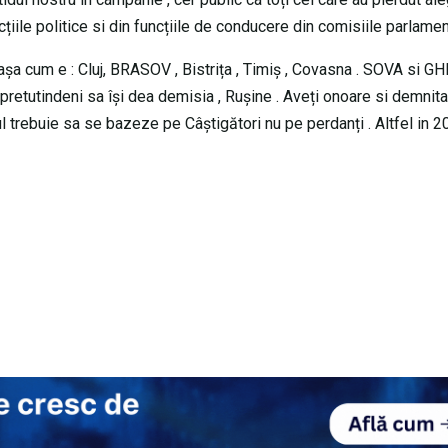
cțiile politice si din funcțiile de conducere din comisiile parlamen
, așa cum e : Cluj, BRASOV , Bistrița , Timiș , Covasna . SOVA si GH
e pretutindeni sa își dea demisia , Rușine . Aveți onoare si demnit
ul trebuie sa se bazeze pe Câștigători nu pe perdanți . Altfel in 2