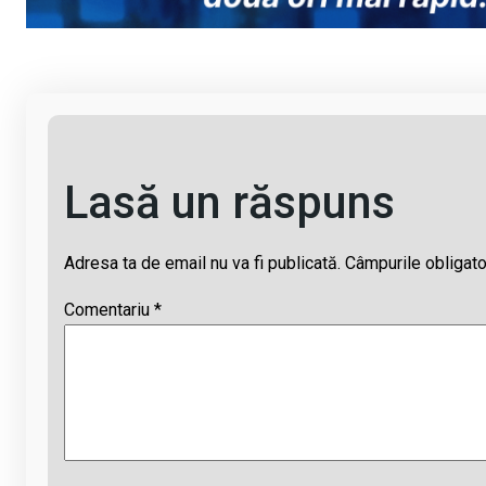
n
o
A
d
k
o
p
s
k
p
Lasă un răspuns
Adresa ta de email nu va fi publicată.
Câmpurile obligato
Comentariu
*