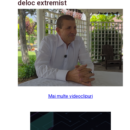
deloc extremist
Mai multe videoclipuri