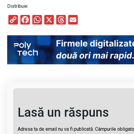
Distribuie:
C
F
W
X
T
E
o
a
h
hr
m
py
ce
at
e
ail
Li
b
s
a
n
o
A
d
k
o
p
s
k
p
Lasă un răspuns
Adresa ta de email nu va fi publicată.
Câmpurile obligato