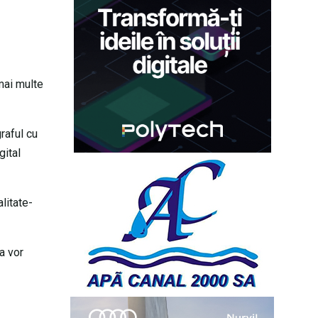
mai multe
raful cu
gital
alitate-
a vor