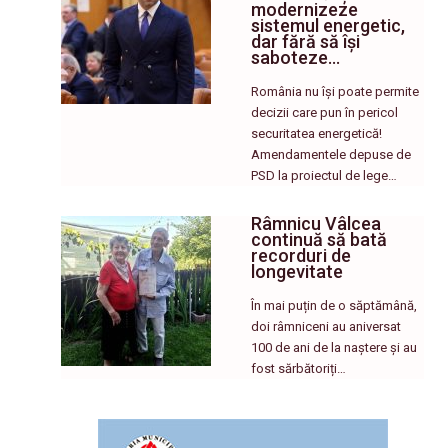
modernizeze
sistemul energetic,
dar fără să își
saboteze…
România nu își poate permite
decizii care pun în pericol
securitatea energetică!
Amendamentele depuse de
PSD la proiectul de lege…
Râmnicu Vâlcea
continuă să bată
recorduri de
longevitate
În mai puțin de o săptămână,
doi râmniceni au aniversat
100 de ani de la naștere și au
fost sărbătoriți…