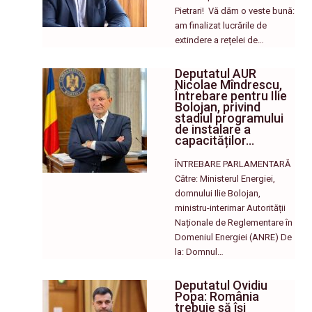
Pietrari! ​ Vă dăm o veste bună:
am finalizat lucrările de
extindere a rețelei de…
Deputatul AUR
Nicolae Mîndrescu,
Întrebare pentru Ilie
Bolojan, privind
stadiul programului
de instalare a
capacităților…
ÎNTREBARE PARLAMENTARĂ
Către: Ministerul Energiei,
domnului Ilie Bolojan,
ministru-interimar Autorității
Naționale de Reglementare în
Domeniul Energiei (ANRE) De
la: Domnul…
Deputatul Ovidiu
Popa: România
trebuie să își