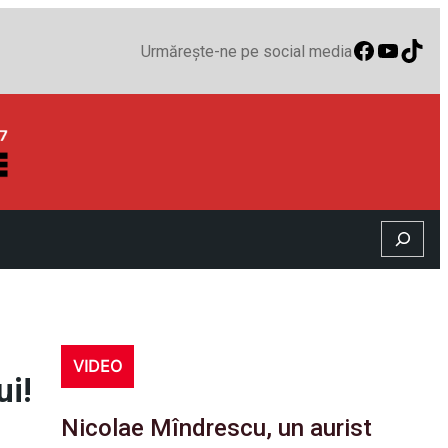
Faceboo
YouTu
TikT
Urmărește-ne pe social media
Search
VIDEO
ui!
Nicolae Mîndrescu, un aurist