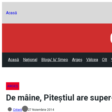
Acasă
Acasă
Național
Blogu’ lu’ Smeo
Argeș
Vâlcea
Olt
ARGEȘ
De mâine, Piteștiul are super
Criterii
27 Noiembrie 2014