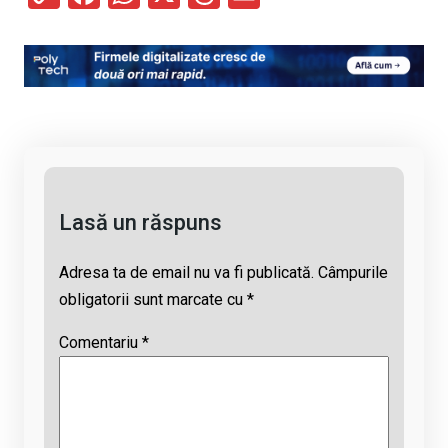
o
a
h
hr
m
py
ce
at
e
ail
Li
b
s
a
n
o
A
d
k
o
p
s
k
p
Lasă un răspuns
Adresa ta de email nu va fi publicată.
Câmpurile
obligatorii sunt marcate cu
*
Comentariu
*