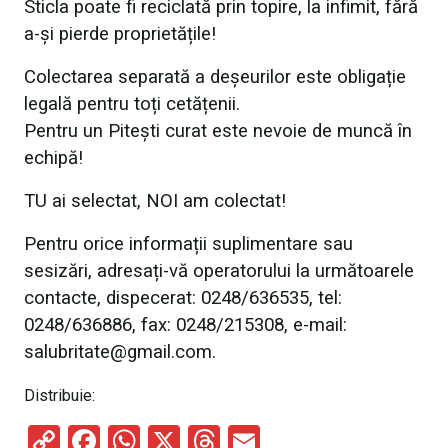
Sticla poate fi reciclată prin topire, la infimit, fără
a-și pierde proprietățile!
Colectarea separată a deșeurilor este obligație
legală pentru toți cetățenii.
Pentru un Pitești curat este nevoie de muncă în
echipă!
TU ai selectat, NOI am colectat!
Pentru orice informații suplimentare sau
sesizări, adresați-vă operatorului la următoarele
contacte, dispecerat: 0248/636535, tel:
0248/636886, fax: 0248/215308, e-mail:
salubritate@gmail.com.
Distribuie:
C
F
W
X
T
E