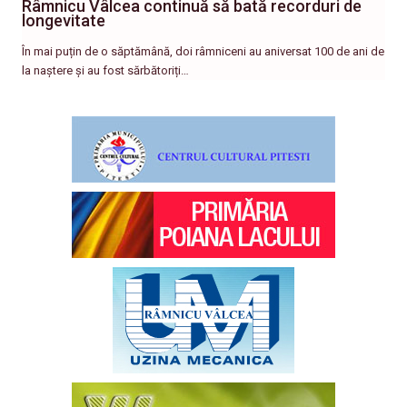
Râmnicu Vâlcea continuă să bată recorduri de
longevitate
În mai puțin de o săptămână, doi râmniceni au aniversat 100 de ani de
la naștere și au fost sărbătoriți…