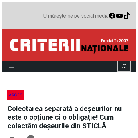
Faceboo
YouTu
TikT
Urmărește-ne pe social media
Search
ARGEȘ
Colectarea separată a deșeurilor nu
este o opțiune ci o obligație! Cum
colectăm deșeurile din STICLĂ