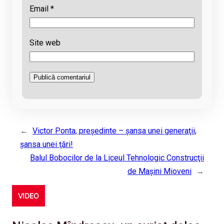
Email
*
Site web
←
Victor Ponta, preşedinte – şansa unei generaţii,
şansa unei ţări!
Balul Bobocilor de la Liceul Tehnologic Construcţii
de Maşini Mioveni
→
VIDEO