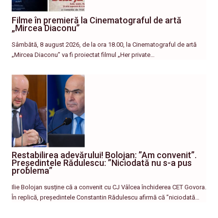
Filme în premieră la Cinematograful de artă
„Mircea Diaconu”
Sâmbătă, 8 august 2026, de la ora 18.00, la Cinematograful de artă
„Mircea Diaconu” va fi proiectat filmul „Her private…
Restabilirea adevărului! Bolojan: ”Am convenit”.
Președintele Rădulescu: ”Niciodată nu s-a pus
problema”
Ilie Bolojan susține că a convenit cu CJ Vâlcea închiderea CET Govora.
În replică, președintele Constantin Rădulescu afirmă că ”niciodată…