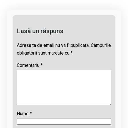
n
o
A
d
k
o
p
s
k
p
Lasă un răspuns
Adresa ta de email nu va fi publicată.
Câmpurile
obligatorii sunt marcate cu
*
Comentariu
*
Nume
*