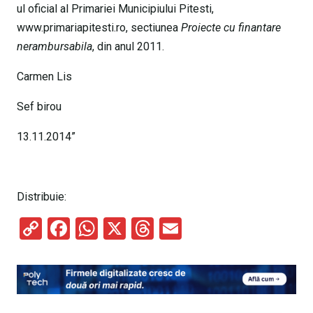
ul oficial al Primariei Municipiului Pitesti,
www.primariapitesti.ro, sectiunea
Proiecte cu finantare
nerambursabila
, din anul 2011.
Carmen Lis
Sef birou
13.11.2014”
Distribuie:
C
F
W
X
T
E
o
a
h
hr
m
py
ce
at
e
ail
Li
b
s
a