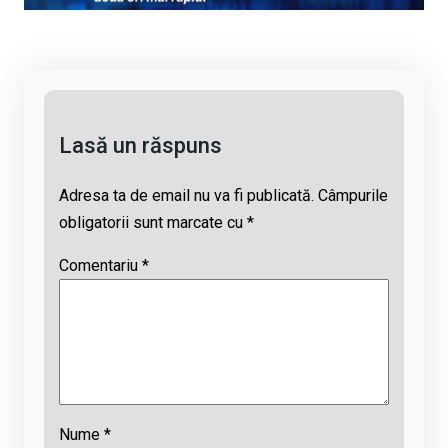
Li
b
s
a
n
o
A
d
k
o
p
s
k
p
Lasă un răspuns
Adresa ta de email nu va fi publicată.
Câmpurile
obligatorii sunt marcate cu
*
Comentariu
*
Nume
*