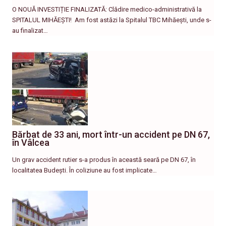
O NOUĂ INVESTIȚIE FINALIZATĂ: Clădire medico-administrativă la
SPITALUL MIHĂEȘTI! ​ Am fost astăzi la Spitalul TBC Mihăești, unde s-
au finalizat…
Bărbat de 33 ani, mort într-un accident pe DN 67,
în Vâlcea
Un grav accident rutier s-a produs în această seară pe DN 67, în
localitatea Budești. În coliziune au fost implicate…