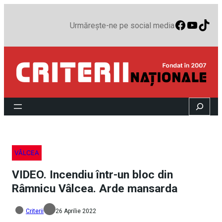
Faceboo
YouTu
TikT
Urmărește-ne pe social media
Search
VÂLCEA
VIDEO. Incendiu într-un bloc din
Râmnicu Vâlcea. Arde mansarda
Criterii
26 Aprilie 2022