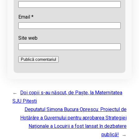
Email
*
Site web
←
Doi copii s-au născut, de Paște, la Maternitatea
SJU Piteşti
Deputatul Simona Bucura Oprescu: Proiectul de
Hotărâre a Guvernului pentru aprobarea Strategiei
Naționale a Locuirii a fost lansat în dezbatere
publică!
→