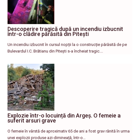
Descoperire tragică după un incendiu izbucnit
într-o clădire părăsită din Pitești
Un incendiu izbucnit în cursul nopții la o construcție părăsită de pe
Bulevardul I.C. Brătianu din Pitești s-a încheiat tragic.…
Explozie într-o locuință din Argeș. O femeie a
suferit arsuri grave
O femeie în vârstă de aproximativ 65 de ani a fost grav rănită în urma
unei explozii produse azi-dimineață, într-o…