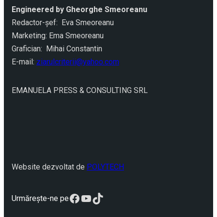
Engineered by Gheorghe Smeoreanu
Redactor-şef: Eva Smeoreanu
Marketing: Ema Smeoreanu
Grafician: Mihai Constantin
E-mail:
ziarulcriterii@yahoo.com
EMANUELA PRESS & CONSULTING SRL
Website dezvoltat de
POLYTECH
Facebook
YouTube
TikTok
Urmărește-ne pe