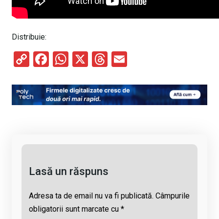
Distribuie:
C
F
W
X
T
E
o
a
h
hr
m
py
ce
at
e
ail
Li
b
s
a
n
o
A
d
k
o
p
s
k
p
Lasă un răspuns
Adresa ta de email nu va fi publicată.
Câmpurile
obligatorii sunt marcate cu
*