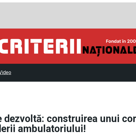
Video
 dezvoltă: construirea unui co
derii ambulatoriului!