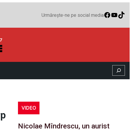
Faceboo
YouTu
TikT
Urmărește-ne pe social media
Search
VIDEO
rp
Nicolae Mîndrescu, un aurist