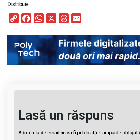
Distribuie:
C
F
W
X
T
E
o
a
h
hr
m
py
ce
at
e
ail
Li
b
s
a
n
o
A
d
k
o
p
s
k
p
Lasă un răspuns
Adresa ta de email nu va fi publicată.
Câmpurile obligato