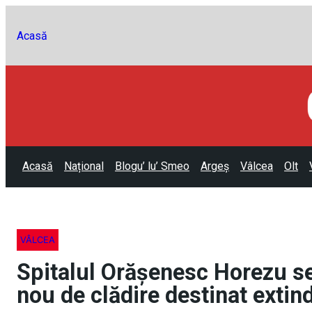
Acasă
Acasă
Național
Blogu’ lu’ Smeo
Argeș
Vâlcea
Olt
VÂLCEA
Spitalul Orășenesc Horezu se
nou de clădire destinat extin