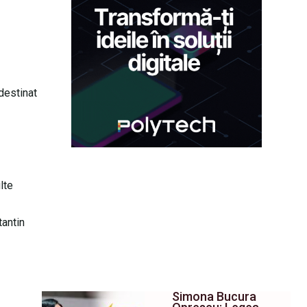
 destinat
ulte
tantin
Simona Bucura