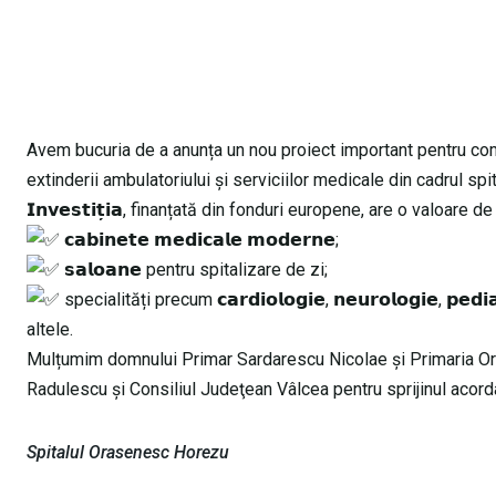
Avem bucuria de a anunța un nou proiect important pentru comunitatea n
extinderii ambulatoriului și serviciilor medicale din cadrul spit
𝗜𝗻𝘃𝗲𝘀𝘁𝗶𝘁̦𝗶𝗮, finanțată din fonduri europene, are o valoare de ap
𝗰𝗮𝗯𝗶𝗻𝗲𝘁𝗲 𝗺𝗲𝗱𝗶𝗰𝗮𝗹𝗲 𝗺𝗼𝗱𝗲𝗿𝗻𝗲;
𝘀𝗮𝗹𝗼𝗮𝗻𝗲 pentru spitalizare de zi;
specialități precum 𝗰𝗮𝗿𝗱𝗶𝗼𝗹𝗼𝗴𝗶𝗲, 𝗻𝗲𝘂𝗿𝗼𝗹𝗼𝗴𝗶𝗲, 𝗽𝗲𝗱𝗶𝗮𝘁𝗿
altele.
Mulțumim domnului Primar Sardarescu Nicolae și
Primaria O
Radulescu și
Consiliul Judeţean Vâlcea
pentru sprijinul acord
Spitalul Orasenesc Horezu