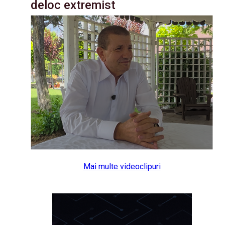
deloc extremist
Mai multe videoclipuri