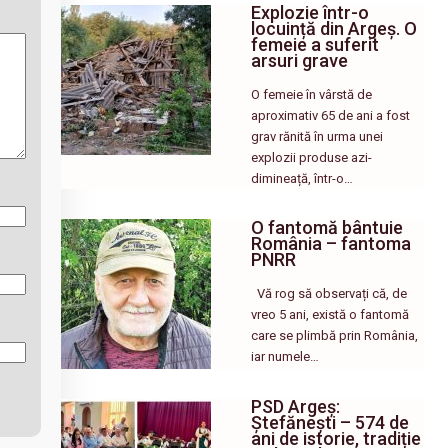
Explozie într-o
locuință din Argeș. O
femeie a suferit
arsuri grave
O femeie în vârstă de
aproximativ 65 de ani a fost
grav rănită în urma unei
explozii produse azi-
dimineață, într-o…
O fantomă bântuie
România – fantoma
PNRR
Vă rog să observați că, de
vreo 5 ani, există o fantomă
care se plimbă prin România,
iar numele…
PSD Argeș:
Ștefănești – 574 de
ani de istorie, tradiție