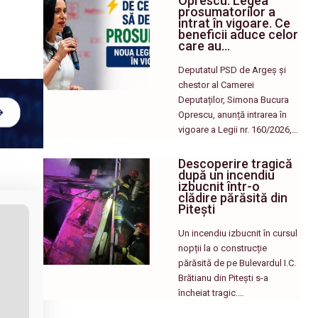
Oprescu: Legea
prosumatorilor a
intrat în vigoare. Ce
beneficii aduce celor
care au…
Deputatul PSD de Argeș și
chestor al Camerei
Deputaților, Simona Bucura
Oprescu, anunță intrarea în
vigoare a Legii nr. 160/2026,…
Descoperire tragică
după un incendiu
izbucnit într-o
clădire părăsită din
Pitești
Un incendiu izbucnit în cursul
nopții la o construcție
părăsită de pe Bulevardul I.C.
Brătianu din Pitești s-a
încheiat tragic.…