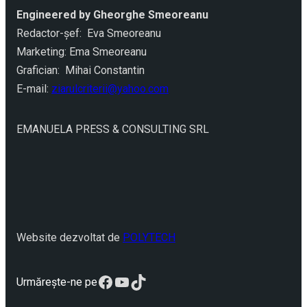
Engineered by Gheorghe Smeoreanu
Redactor-şef: Eva Smeoreanu
Marketing: Ema Smeoreanu
Grafician: Mihai Constantin
E-mail:
ziarulcriterii@yahoo.com
EMANUELA PRESS & CONSULTING SRL
Website dezvoltat de
POLYTECH
Facebook
YouTube
TikTok
Urmărește-ne pe