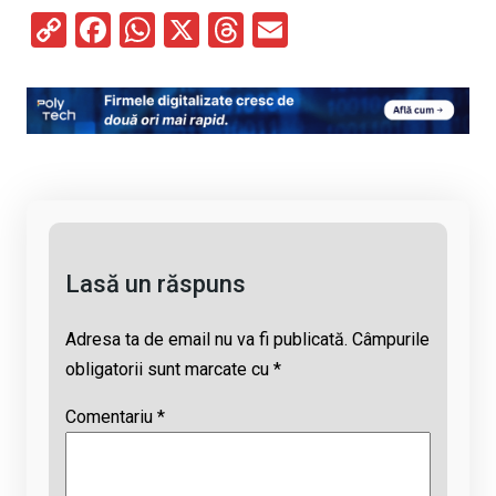
C
F
W
X
T
E
o
a
h
hr
m
py
ce
at
e
ail
Li
b
s
a
n
o
A
d
k
o
p
s
k
p
Lasă un răspuns
Adresa ta de email nu va fi publicată.
Câmpurile
obligatorii sunt marcate cu
*
Comentariu
*