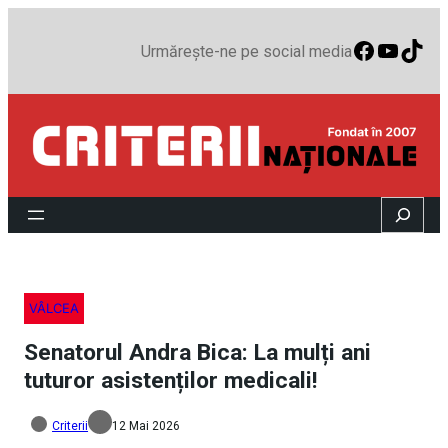
Faceboo
YouTu
TikT
Urmărește-ne pe social media
Search
VÂLCEA
Senatorul Andra Bica: La mulți ani
tuturor asistenților medicali!
Criterii
12 Mai 2026