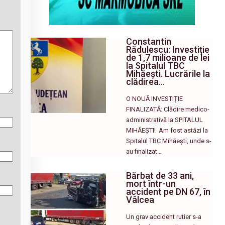
Constantin
Rădulescu: Investiție
de 1,7 milioane de lei
la Spitalul TBC
Mihăești. Lucrările la
clădirea…
O NOUĂ INVESTIȚIE
FINALIZATĂ: Clădire medico-
administrativă la SPITALUL
MIHĂEȘTI! ​ Am fost astăzi la
Spitalul TBC Mihăești, unde s-
au finalizat…
Bărbat de 33 ani,
mort într-un
accident pe DN 67, în
Vâlcea
Un grav accident rutier s-a