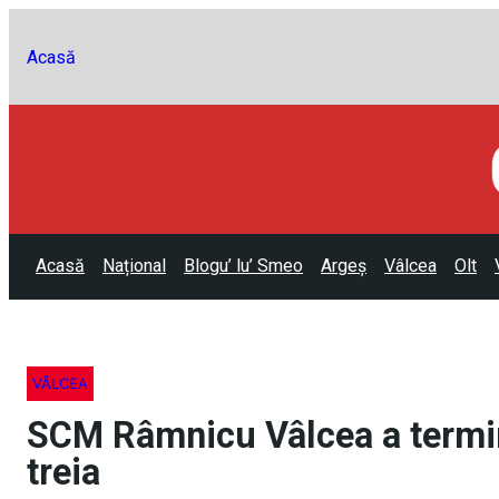
Acasă
Acasă
Național
Blogu’ lu’ Smeo
Argeș
Vâlcea
Olt
VÂLCEA
SCM Râmnicu Vâlcea a termin
treia