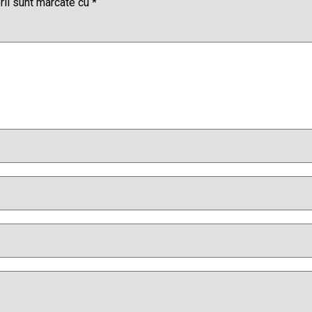
rii sunt marcate cu
*