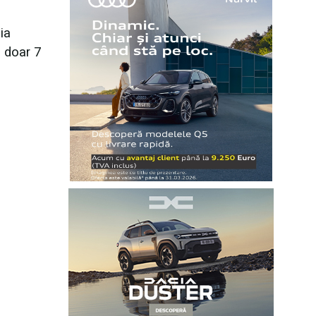
ia
u doar 7