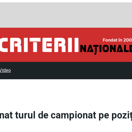
Video
at turul de campionat pe poziț