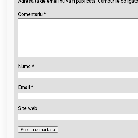
Adresa ta de email nu va fi publicată.
Câmpurile obligato
Comentariu
*
Nume
*
Email
*
Site web