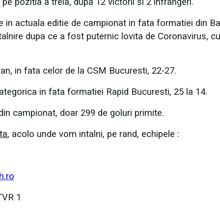
ozitia a treia, dupa 12 victorii si 2️ infrangeri.
 in actuala editie de campionat in fata formatiei din Ba
talnire dupa ce a fost puternic lovita de Coronavirus, c
 an, in fata celor de la CSM Bucuresti, 22-27.
tegorica in fata formatiei Rapid Bucuresti, 25 la 14.
n campionat, doar 299 de goluri primite.
ta
, acolo unde vom intalni, pe rand, echipele :
rh.ro
TVR 1