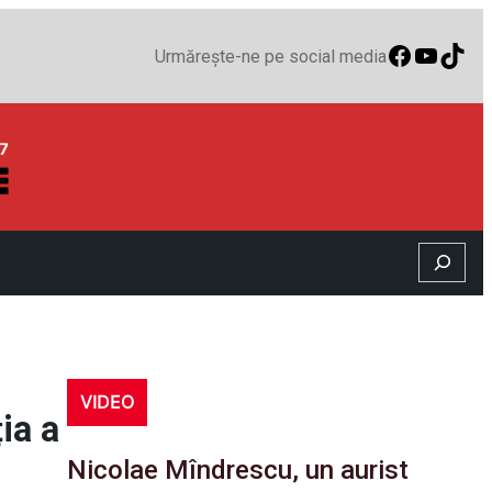
Faceboo
YouTu
TikT
Urmărește-ne pe social media
Search
VIDEO
ia a
Nicolae Mîndrescu, un aurist