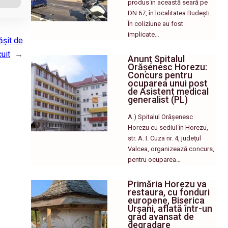
produs în această seară pe
DN 67, în localitatea Budești.
În coliziune au fost
implicate…
ășit de
uit
→
Anunț Spitalul
Orășenesc Horezu:
Concurs pentru
ocuparea unui post
de Asistent medical
generalist (PL)
A.) Spitalul Orășenesc
Horezu cu sediul în Horezu,
str. A. I. Cuza nr. 4, județul
Valcea, organizează concurs,
pentru ocuparea…
Primăria Horezu va
restaura, cu fonduri
europene, Biserica
Urșani, aflată într-un
grad avansat de
degradare