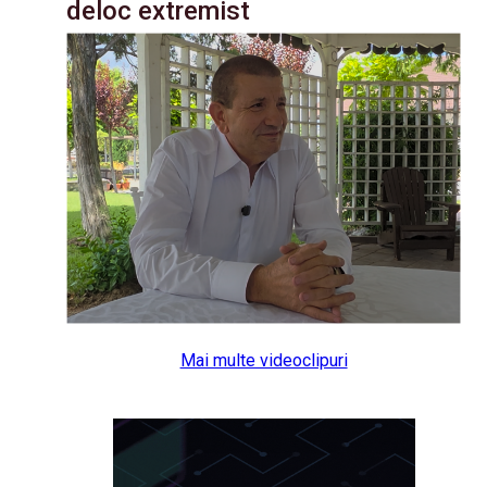
deloc extremist
Mai multe videoclipuri