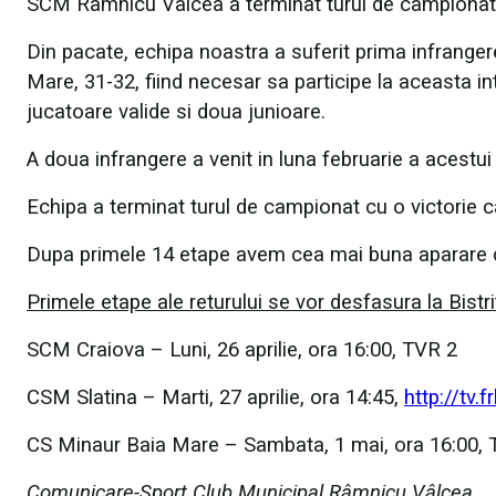
SCM Ramnicu Valcea a terminat turul de campionat pe p
Din pacate, echipa noastra a suferit prima infrangere
Mare, 31-32, fiind necesar sa participe la aceasta in
jucatoare valide si doua junioare.
A doua infrangere a venit in luna februarie a acestui
Echipa a terminat turul de campionat cu o victorie ca
Dupa primele 14 etape avem cea mai buna aparare di
Primele etape ale returului se vor desfasura la Bistri
SCM Craiova – Luni, 26 aprilie, ora 16:00, TVR 2
CSM Slatina – Marti, 27 aprilie, ora 14:45,
http://tv.f
CS Minaur Baia Mare – Sambata, 1 mai, ora 16:00, 
Comunicare-Sport Club Municipal Râmnicu Vâlcea