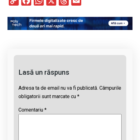
C
F
W
X
T
E
o
a
h
hr
m
py
ce
at
e
ail
Li
b
s
a
n
o
A
d
k
o
p
s
k
p
Lasă un răspuns
Adresa ta de email nu va fi publicată.
Câmpurile
obligatorii sunt marcate cu
*
Comentariu
*