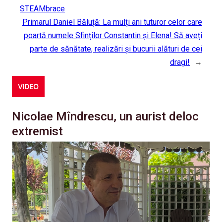
STEAMbrace
Primarul Daniel Băluță: La mulți ani tuturor celor care
poartă numele Sfinților Constantin și Elena! Să aveți
parte de sănătate, realizări și bucurii alături de cei
dragi!
→
VIDEO
Nicolae Mîndrescu, un aurist deloc
extremist