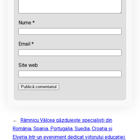
Nume
*
Email
*
Site web
←
Râmnicu Vâlcea găzduiește specialiști din
România, Spania, Portugalia, Suedia, Croația și
Elveția într-un eveniment dedicat viitorului educației: