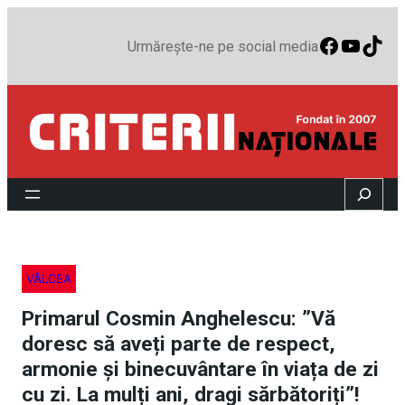
Faceboo
YouTu
TikT
Urmărește-ne pe social media
Search
VÂLCEA
Primarul Cosmin Anghelescu: ”Vă
doresc să aveți parte de respect,
armonie și binecuvântare în viața de zi
cu zi. La mulți ani, dragi sărbătoriți”!