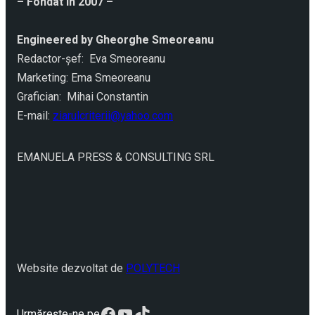
– Fondat în 2007 –
Engineered by Gheorghe Smeoreanu
Redactor-şef: Eva Smeoreanu
Marketing: Ema Smeoreanu
Grafician: Mihai Constantin
E-mail:
ziarulcriterii@yahoo.com
EMANUELA PRESS & CONSULTING SRL
Website dezvoltat de
POLYTECH
Facebook
YouTube
TikTok
Urmărește-ne pe