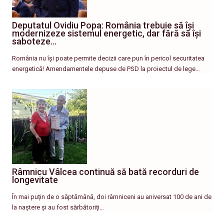
Deputatul Ovidiu Popa: România trebuie să își
modernizeze sistemul energetic, dar fără să își
saboteze…
România nu își poate permite decizii care pun în pericol securitatea
energetică! Amendamentele depuse de PSD la proiectul de lege…
Râmnicu Vâlcea continuă să bată recorduri de
longevitate
În mai puțin de o săptămână, doi râmniceni au aniversat 100 de ani de
la naștere și au fost sărbătoriți…