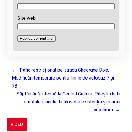
Site web
←
Trafic restricționat pe strada Gheorghe Doja.
Modificări temporare pentru liniile de autobuz 7 și
7B
Săptămână intensă la Centrul Cultural Pitești: de la
emoțiile pianului la filosofia existenței și magia
copilăriei
→
VIDEO