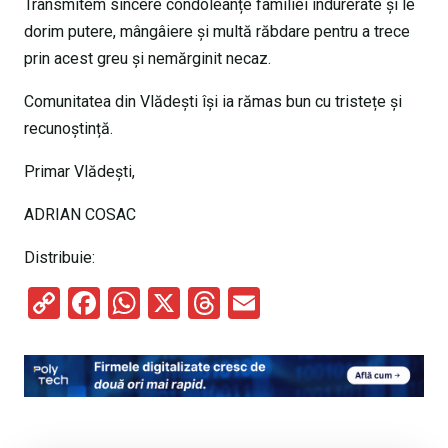
Transmitem sincere condoleanțe familiei îndurerate și le
dorim putere, mângâiere și multă răbdare pentru a trece
prin acest greu și nemărginit necaz.
Comunitatea din Vlădești își ia rămas bun cu tristețe și
recunoștință.
Primar Vlădești,
ADRIAN COSAC
Distribuie:
C
F
W
X
T
E
o
a
h
hr
m
py
ce
at
e
ail
Li
b
s
a
n
o
A
d