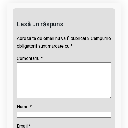
k
o
p
s
k
p
Lasă un răspuns
Adresa ta de email nu va fi publicată.
Câmpurile
obligatorii sunt marcate cu
*
Comentariu
*
Nume
*
Email
*