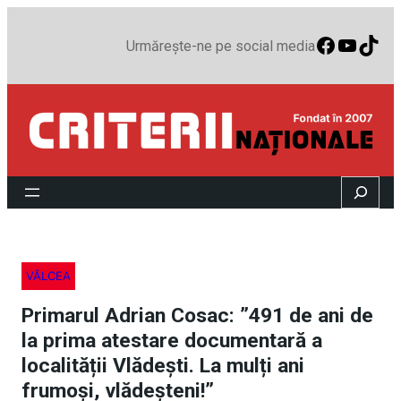
Faceboo
YouTu
TikT
Urmărește-ne pe social media
Search
VÂLCEA
Primarul Adrian Cosac: ”491 de ani de
la prima atestare documentară a
localității Vlădești. La mulți ani
frumoși, vlădeșteni!”