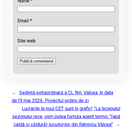
Nume
*
Email
*
Site web
←
Ședință extraordinară a CL Rm. Vâlcea, în data
de19 mai 2026. Proiectul ordinii de zi
Lucrările la noul CET sunt în grafic! ”La începutul
sezonului rece, vom putea furniza agent termic ”(apă
caldă și căldură) locuitorilor din Râmnicu Vâlcea”
→