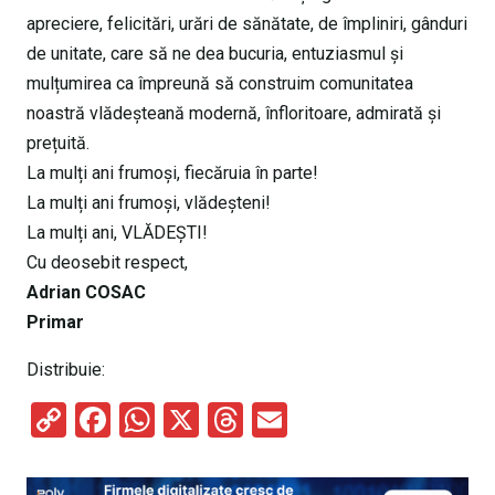
apreciere, felicitări, urări de sănătate, de împliniri, gânduri
de unitate, care să ne dea bucuria, entuziasmul și
mulțumirea ca împreună să construim comunitatea
noastră vlădeșteană modernă, înfloritoare, admirată și
prețuită.
La mulți ani frumoși, fiecăruia în parte!
La mulți ani frumoși, vlădeșteni!
La mulți ani, VLĂDEȘTI!
Cu deosebit respect,
Adrian COSAC
Primar
Distribuie:
C
F
W
X
T
E
o
a
h
hr
m
py
ce
at
e
ail