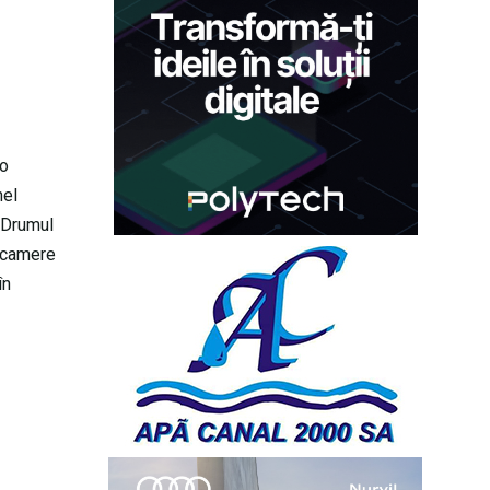
 o
hel
a Drumul
e camere
în