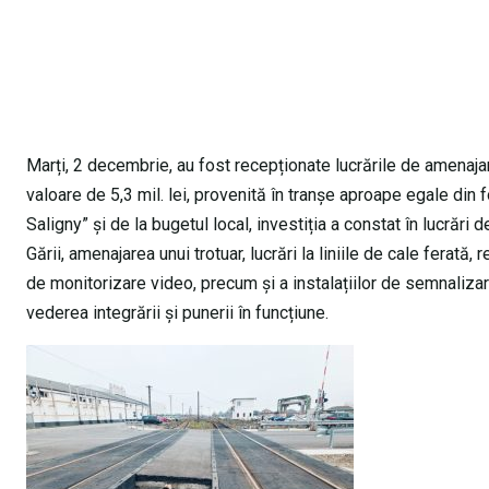
Marți, 2 decembrie, au fost recepționate lucrările de amenajare
valoare de 5,3 mil. lei, provenită în tranșe aproape egale din
Saligny” și de la bugetul local, investiția a constat în lucrări 
Gării, amenajarea unui trotuar, lucrări la liniile de cale fera
de monitorizare video, precum și a instalațiilor de semnalizar
vederea integrării și punerii în funcțiune.