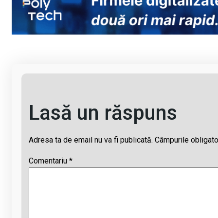
Li
b
s
a
n
o
A
d
k
o
p
s
k
p
Lasă un răspuns
Adresa ta de email nu va fi publicată.
Câmpurile obligato
Comentariu
*