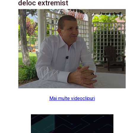
deloc extremist
Mai multe videoclipuri