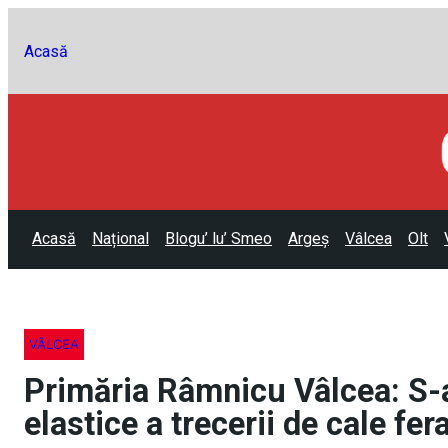
Acasă
Acasă
Național
Blogu’ lu’ Smeo
Argeș
Vâlcea
Olt
VÂLCEA
Primăria Râmnicu Vâlcea: S-a
elastice a trecerii de cale fe