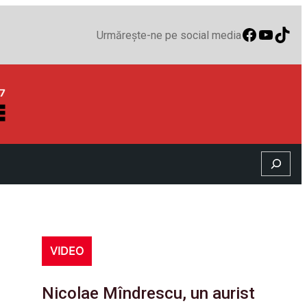
Faceboo
YouTu
TikT
Urmărește-ne pe social media
Search
VIDEO
Nicolae Mîndrescu, un aurist