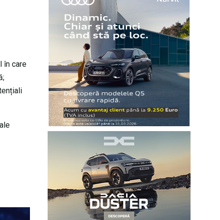
l în care
ă;
ențiali
cale