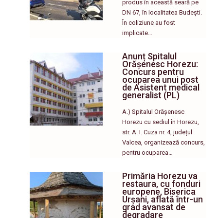
produs în această seară pe
DN 67, în localitatea Budești.
În coliziune au fost
implicate…
Anunț Spitalul
Orășenesc Horezu:
Concurs pentru
ocuparea unui post
de Asistent medical
generalist (PL)
A.) Spitalul Orășenesc
Horezu cu sediul în Horezu,
str. A. I. Cuza nr. 4, județul
Valcea, organizează concurs,
pentru ocuparea…
Primăria Horezu va
restaura, cu fonduri
europene, Biserica
Urșani, aflată într-un
grad avansat de
degradare