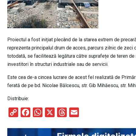
Proiectul a fost inițiat plecând de la starea extrem de precară
reprezenta principalul drum de acces, parcurs zilnic de zeci d
totodată, se facilitează legătura către suprafețe de teren de 
investitori în structuri industriale sau de servicii.
Este cea de-a cincea lucrare de acest fel realizată de Primăria
ferată de pe bd. Nicolae Bălcescu, str. Gib Mihăescu, str. Mih
Distribuie:
C
F
W
X
T
E
o
a
h
hr
m
py
ce
at
e
ail