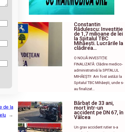
Constantin
Rădulescu: Investiție
de 1,7 milioane de lei
la Spitalul TBC
Mihăești. Lucrările la
clădirea…
O NOUĂ INVESTIȚIE
FINALIZATĂ: Clădire medico-
administrativă la SPITALUL
MIHĂEȘTI! ​ Am fost astăzi la
Spitalul TBC Mihăești, unde s-
au finalizat…
Bărbat de 33 ani,
e de la
mort într-un
accident pe DN 67, în
elu
→
Vâlcea
Un grav accident rutier s-a