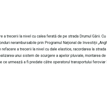
 a trecerii la nivel cu calea ferată de pe strada Drumul Gării. Cu
 fonduri nerambursabile prin Programul Național de Investiții „Ang
de refacere a trecerii la nivel cu dale elastice, racordarea la strad
tă, realizarea unui sistem de scurgere a apelor pluviale, montarea d
e ce urmează a fi predate către operatorul transportului feroviar 