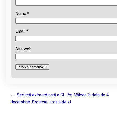
Nume
*
Email
*
Site web
←
Ședință extraordinară a CL Rm. Vâlcea în data de 4
decembrie. Proiectul ordinii de zi