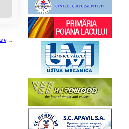
cea
→