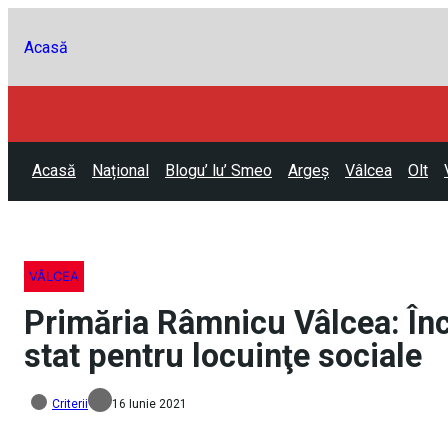
Acasă
Acasă
Național
Blogu’ lu’ Smeo
Argeș
Vâlcea
Olt
VÂLCEA
Primăria Râmnicu Vâlcea: Încă
stat pentru locuinţe sociale
Criterii
16 Iunie 2021