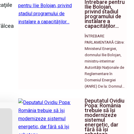
Întrebare pentru
aţiile
Ilie Bolojan,
privind stadiul
programului de
instalare a
Vâlcea
capacităților…
ÎNTREBARE
PARLAMENTARĂ Către:
Ministerul Energiei,
domnului Ilie Bolojan,
ministru-interimar
Autorității Naționale de
Reglementare în
Domeniul Energiei
(ANRE) De la: Domnul…
Deputatul Ovidiu
Popa: România
trebuie să își
modernizeze
sistemul
energetic, dar
fără să își