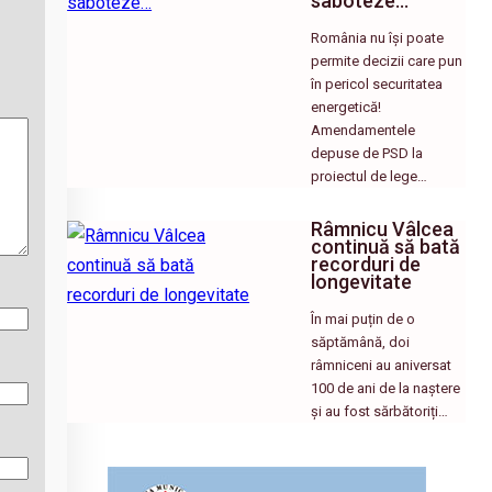
saboteze…
România nu își poate
permite decizii care pun
în pericol securitatea
energetică!
Amendamentele
depuse de PSD la
proiectul de lege…
Râmnicu Vâlcea
continuă să bată
recorduri de
longevitate
În mai puțin de o
săptămână, doi
râmniceni au aniversat
100 de ani de la naștere
și au fost sărbătoriți…