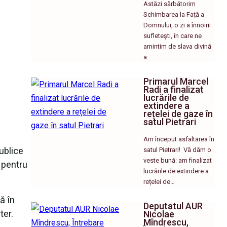
Astăzi sărbătorim
Schimbarea la Față a
Domnului, o zi a înnoirii
sufletești, în care ne
amintim de slava divină
a…
Primarul Marcel
Radi a finalizat
lucrările de
extindere a
rețelei de gaze în
satul Pietrari
Am început asfaltarea în
ublice
satul Pietrari! ​ Vă dăm o
veste bună: am finalizat
 pentru
lucrările de extindere a
rețelei de…
ă în
Deputatul AUR
ter.
Nicolae
Mîndrescu,