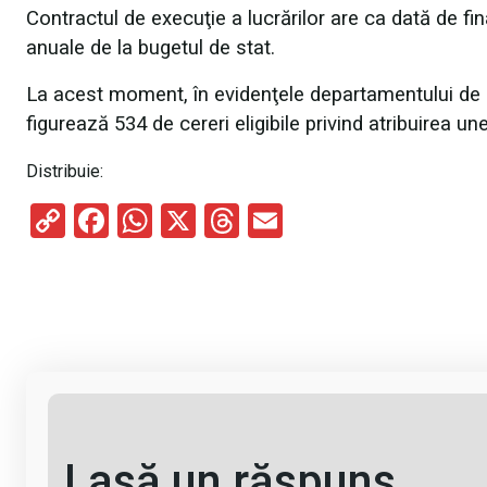
Contractul de execuţie a lucrărilor are ca dată de fina
anuale de la bugetul de stat.
La acest moment, în evidenţele departamentului de s
figurează 534 de cereri eligibile privind atribuirea un
Distribuie:
C
F
W
X
T
E
o
a
h
hr
m
py
ce
at
e
ail
Li
b
s
a
n
o
A
d
k
o
p
s
k
p
Lasă un răspuns