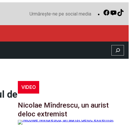
Facebook
YouTu
Tik
Urmărește-ne pe social media
Search
VIDEO
ul de
Nicolae Mîndrescu, un aurist
deloc extremist