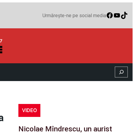
Faceboo
YouTu
TikT
Urmărește-ne pe social media
Search
VIDEO
a
Nicolae Mîndrescu, un aurist