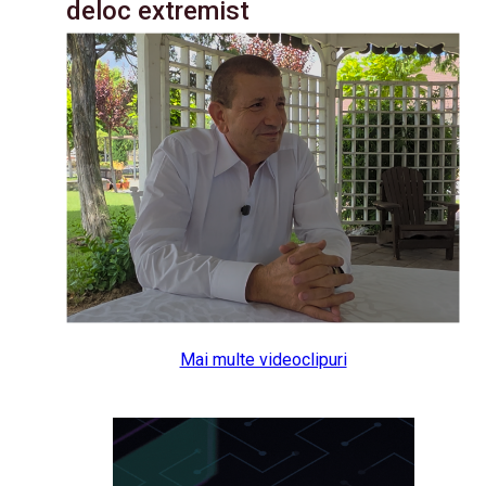
deloc extremist
Mai multe videoclipuri