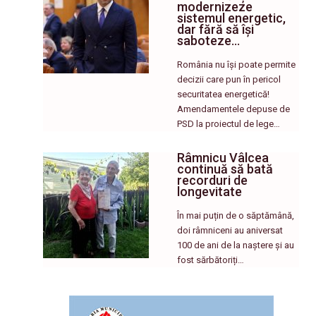
modernizeze
sistemul energetic,
dar fără să își
saboteze…
România nu își poate permite
decizii care pun în pericol
securitatea energetică!
Amendamentele depuse de
PSD la proiectul de lege…
Râmnicu Vâlcea
continuă să bată
recorduri de
longevitate
În mai puțin de o săptămână,
doi râmniceni au aniversat
100 de ani de la naștere și au
fost sărbătoriți…