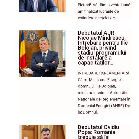
Pietrari! ​ Vă dăm o veste bună:
am finalizat lucrările de
extindere a rețelei de…
Deputatul AUR
Nicolae Mîndrescu,
Întrebare pentru Ilie
Bolojan, privind
stadiul programului
de instalare a
capacităților…
ÎNTREBARE PARLAMENTARĂ
Către: Ministerul Energiei,
domnului Ilie Bolojan,
ministru-interimar Autorității
Naționale de Reglementare în
Domeniul Energiei (ANRE) De
la: Domnul…
Deputatul Ovidiu
Popa: România
trebuie să își