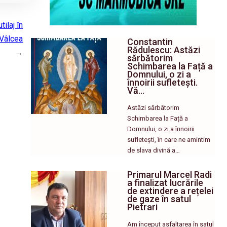
ilaj în
 Vâlcea
Constantin
Rădulescu: Astăzi
→
sărbătorim
Schimbarea la Față a
Domnului, o zi a
înnoirii sufletești.
Vă…
Astăzi sărbătorim
Schimbarea la Față a
Domnului, o zi a înnoirii
sufletești, în care ne amintim
de slava divină a…
Primarul Marcel Radi
a finalizat lucrările
de extindere a rețelei
de gaze în satul
Pietrari
Am început asfaltarea în satul