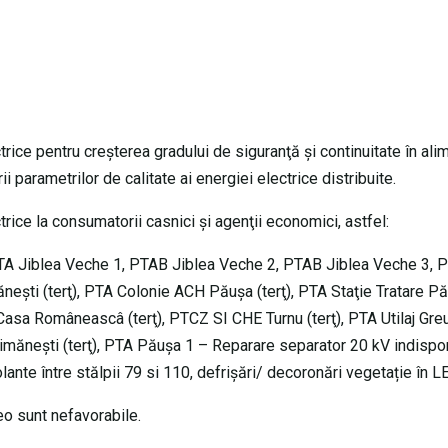
trice pentru creşterea gradului de siguranţă şi continuitate în al
 parametrilor de calitate ai energiei electrice distribuite.
trice la consumatorii casnici şi agenţii economici, astfel:
PTA Jiblea Veche 1, PTAB Jiblea Veche 2, PTAB Jiblea Veche 3, 
eşti (terţ), PTA Colonie ACH Păuşa (terţ), PTA Staţie Tratare P
 Casa Româneascâ (terţ), PTCZ SI CHE Turnu (terţ), PTA Utilaj Gr
imăneşti (terţ), PTA Păuşa 1 – Reparare separator 20 kV indispon
olante între stălpii 79 si 110, defrișări/ decoronări vegetație în 
teo sunt nefavorabile.