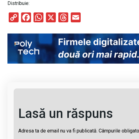
Distribuie:
C
F
W
X
T
E
o
a
h
hr
m
py
ce
at
e
ail
Li
b
s
a
n
o
A
d
k
o
p
s
k
p
Lasă un răspuns
Adresa ta de email nu va fi publicată.
Câmpurile obligato