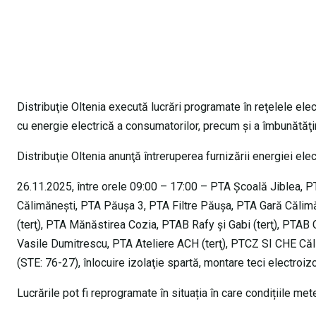
Distribuţie Oltenia execută lucrări programate în reţelele elec
cu energie electrică a consumatorilor, precum şi a îmbunătăţirii
Distribuţie Oltenia anunţă întreruperea furnizării energiei elec
26.11.2025, între orele 09:00 – 17:00 – PTA Şcoală Jiblea, 
Călimăneşti, PTA Păuşa 3, PTA Filtre Păuşa, PTA Gară Călimăn
(terţ), PTA Mănăstirea Cozia, PTAB Rafy şi Gabi (terţ), PTAB
Vasile Dumitrescu, PTA Ateliere ACH (terţ), PTCZ SI CHE Căl
(STE: 76-27), înlocuire izolaţie spartă, montare teci electroiz
Lucrările pot fi reprogramate în situația în care condițiile me