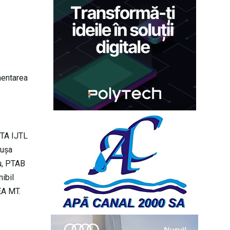
imentarea
PTA IJTL
ăuşa
eu, PTAB
ibil
LEA MT.