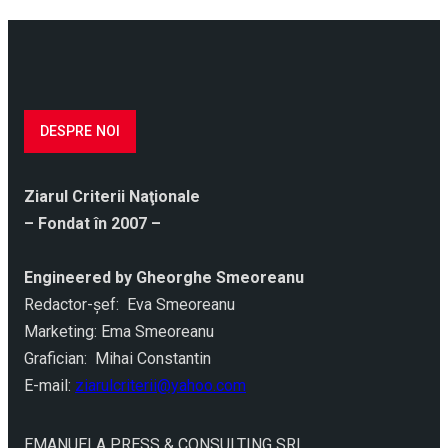
DESPRE NOI
Ziarul Criterii Naţionale
– Fondat în 2007 –
Engineered by Gheorghe Smeoreanu
Redactor-şef: Eva Smeoreanu
Marketing: Ema Smeoreanu
Grafician: Mihai Constantin
E-mail:
ziarulcriterii@yahoo.com
EMANUELA PRESS & CONSULTING SRL