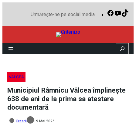
Facebook
YouTu
Tik
Urmărește-ne pe social media
Search
VÂLCEA
Municipiul Râmnicu Vâlcea împlinește
638 de ani de la prima sa atestare
documentară
Criterii
19 Mai 2026