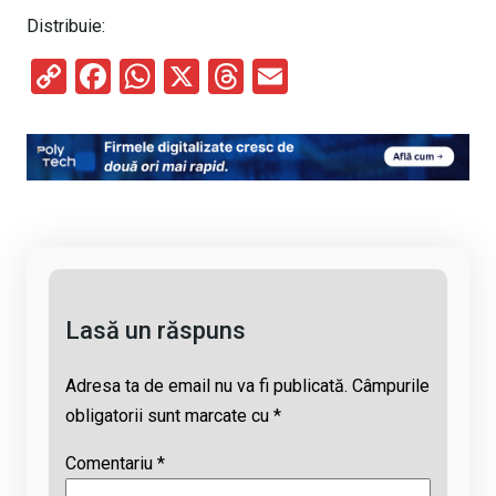
Distribuie:
C
F
W
X
T
E
o
a
h
hr
m
py
ce
at
e
ail
Li
b
s
a
n
o
A
d
k
o
p
s
k
p
Lasă un răspuns
Adresa ta de email nu va fi publicată.
Câmpurile
obligatorii sunt marcate cu
*
Comentariu
*