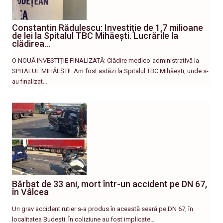
Constantin Rădulescu: Investiție de 1,7 milioane
de lei la Spitalul TBC Mihăești. Lucrările la
clădirea…
O NOUĂ INVESTIȚIE FINALIZATĂ: Clădire medico-administrativă la
SPITALUL MIHĂEȘTI! ​ Am fost astăzi la Spitalul TBC Mihăești, unde s-
au finalizat…
Bărbat de 33 ani, mort într-un accident pe DN 67,
în Vâlcea
Un grav accident rutier s-a produs în această seară pe DN 67, în
localitatea Budești. În coliziune au fost implicate…