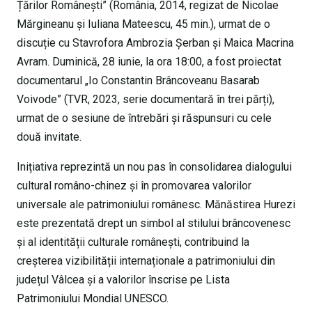
Țărilor Românești” (România, 2014, regizat de Nicolae
Mărgineanu și Iuliana Mateescu, 45 min.), urmat de o
discuție cu Stavrofora Ambrozia Șerban și Maica Macrina
Avram. Duminică, 28 iunie, la ora 18:00, a fost proiectat
documentarul „Io Constantin Brâncoveanu Basarab
Voivode” (TVR, 2023, serie documentară în trei părți),
urmat de o sesiune de întrebări și răspunsuri cu cele
două invitate.
Inițiativa reprezintă un nou pas în consolidarea dialogului
cultural româno-chinez și în promovarea valorilor
universale ale patrimoniului românesc. Mănăstirea Hurezi
este prezentată drept un simbol al stilului brâncovenesc
și al identității culturale românești, contribuind la
creșterea vizibilității internaționale a patrimoniului din
județul Vâlcea și a valorilor înscrise pe Lista
Patrimoniului Mondial UNESCO.