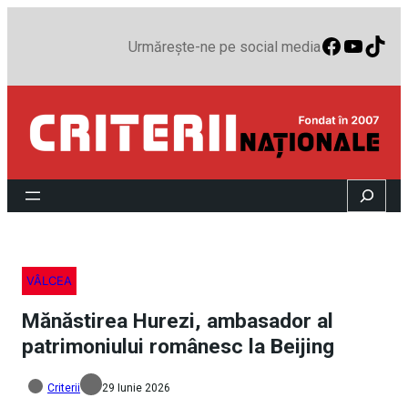
Faceboo
YouTu
TikT
Urmărește-ne pe social media
Search
VÂLCEA
Mănăstirea Hurezi, ambasador al
patrimoniului românesc la Beijing
Criterii
29 Iunie 2026