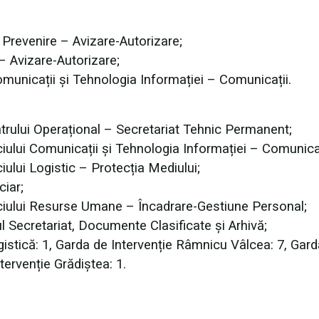
de Prevenire – Avizare-Autorizare;
 – Avizare-Autorizare;
 Comunicații și Tehnologia Informației – Comunicații.
entrului Operațional – Secretariat Tehnic Permanent;
iciului Comunicații și Tehnologia Informației – Comunicaț
ciului Logistic – Protecția Mediului;
ciar;
viciului Resurse Umane – Încadrare-Gestiune Personal;
ul Secretariat, Documente Clasificate și Arhivă;
istică: 1, Garda de Intervenție Râmnicu Vâlcea: 7, Gard
tervenție Grădiștea: 1.