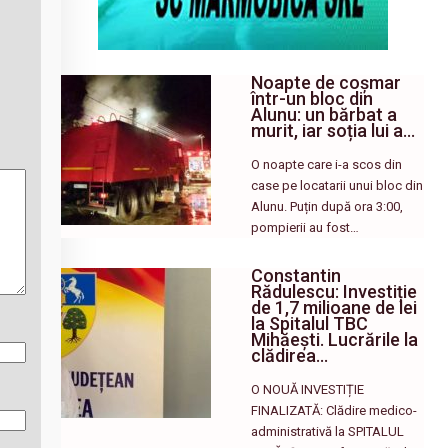
Noapte de coșmar
într-un bloc din
Alunu: un bărbat a
murit, iar soția lui a…
O noapte care i-a scos din
case pe locatarii unui bloc din
Alunu. Puțin după ora 3:00,
pompierii au fost…
Constantin
Rădulescu: Investiție
de 1,7 milioane de lei
la Spitalul TBC
Mihăești. Lucrările la
clădirea…
O NOUĂ INVESTIȚIE
FINALIZATĂ: Clădire medico-
administrativă la SPITALUL