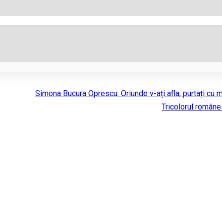
Simona Bucura Oprescu: Oriunde v-ați afla, purtați cu 
Tricolorul române