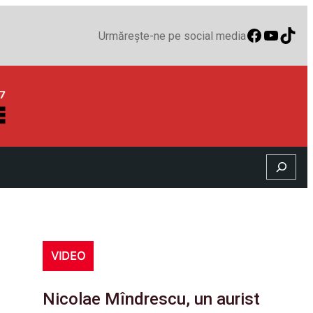
Faceboo
YouTu
TikT
Urmărește-ne pe social media
Search
VIDEO
Nicolae Mîndrescu, un aurist