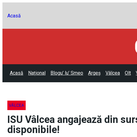
Acasă
Acasă
Național
Blogu’ lu’ Smeo
Argeș
Vâlcea
Olt
VÂLCEA
ISU Vâlcea angajează din sur
disponibile!