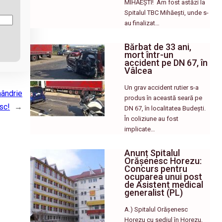
MIHĂEȘTI! ​ Am fost astăzi la
Spitalul TBC Mihăești, unde s-
au finalizat…
Bărbat de 33 ani,
mort într-un
accident pe DN 67, în
Vâlcea
Un grav accident rutier s-a
mândrie
produs în această seară pe
sc!
→
DN 67, în localitatea Budești.
În coliziune au fost
implicate…
Anunț Spitalul
Orășenesc Horezu:
Concurs pentru
ocuparea unui post
de Asistent medical
generalist (PL)
A.) Spitalul Orășenesc
Horezu cu sediul în Horezu,