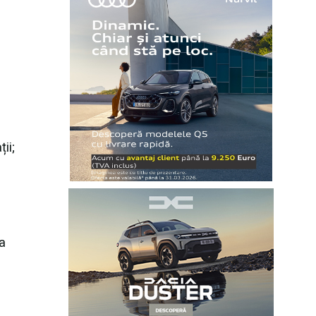
ii;
a