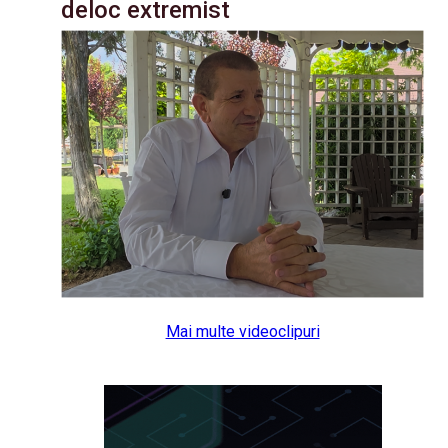
deloc extremist
Mai multe videoclipuri