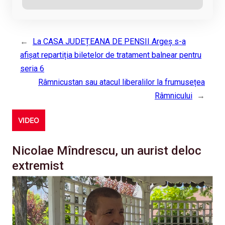
←
La CASA JUDEȚEANA DE PENSII Argeș s-a
afișat repartiția biletelor de tratament balnear pentru
seria 6
Râmnicustan sau atacul liberalilor la frumusețea
Râmnicului
→
VIDEO
Nicolae Mîndrescu, un aurist deloc
extremist