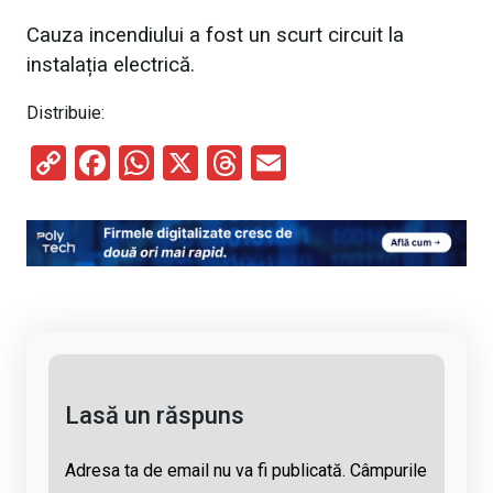
Cauza incendiului a fost un scurt circuit la
instalația electrică.
Distribuie:
C
F
W
X
T
E
o
a
h
hr
m
py
ce
at
e
ail
Li
b
s
a
n
o
A
d
k
o
p
s
k
p
Lasă un răspuns
Adresa ta de email nu va fi publicată.
Câmpurile