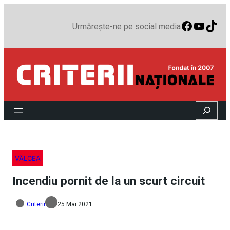
Faceboo
YouTu
TikT
Urmărește-ne pe social media
Search
VÂLCEA
Incendiu pornit de la un scurt circuit
Criterii
25 Mai 2021