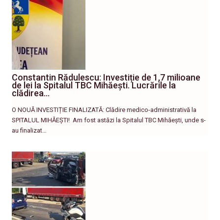
Constantin Rădulescu: Investiție de 1,7 milioane
de lei la Spitalul TBC Mihăești. Lucrările la
clădirea…
O NOUĂ INVESTIȚIE FINALIZATĂ: Clădire medico-administrativă la
SPITALUL MIHĂEȘTI! ​ Am fost astăzi la Spitalul TBC Mihăești, unde s-
au finalizat…