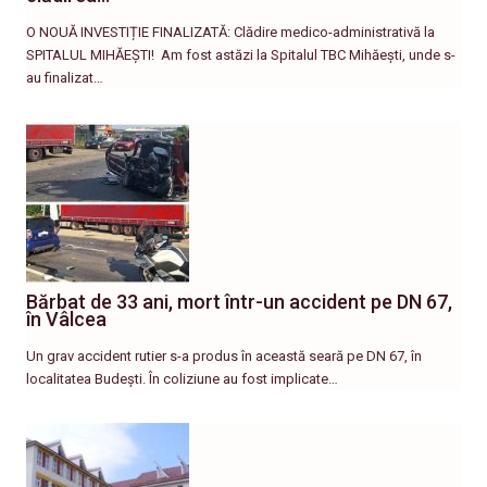
O NOUĂ INVESTIȚIE FINALIZATĂ: Clădire medico-administrativă la
SPITALUL MIHĂEȘTI! ​ Am fost astăzi la Spitalul TBC Mihăești, unde s-
au finalizat…
Bărbat de 33 ani, mort într-un accident pe DN 67,
în Vâlcea
Un grav accident rutier s-a produs în această seară pe DN 67, în
localitatea Budești. În coliziune au fost implicate…