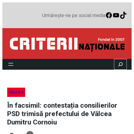
Faceboo
YouTu
TikT
Urmărește-ne pe social media
Search
VÂLCEA
În facsimil: contestația consilierilor
PSD trimisă prefectului de Vâlcea
Dumitru Cornoiu