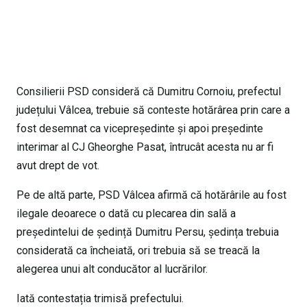
Consilierii PSD consideră că Dumitru Cornoiu, prefectul
județului Vâlcea, trebuie să conteste hotărârea prin care a
fost desemnat ca vicepreședinte și apoi președinte
interimar al CJ Gheorghe Pasat, întrucât acesta nu ar fi
avut drept de vot.
Pe de altă parte, PSD Vâlcea afirmă că hotărârile au fost
ilegale deoarece o dată cu plecarea din sală a
președintelui de ședință Dumitru Persu, ședința trebuia
considerată ca încheiată, ori trebuia să se treacă la
alegerea unui alt conducător al lucrărilor.
Iată contestația trimisă prefectului.