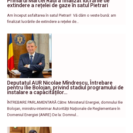
Primarul Marcel Radi a finalizat lucrările de
extindere a rețelei de gaze în satul Pietrari
Am început asfaltarea în satul Pietrari! ​ Vă dăm o veste bună: am
finalizat lucrările de extindere a rețelei de…
Deputatul AUR Nicolae Mîndrescu, Întrebare
pentru Ilie Bolojan, privind stadiul programului de
instalare a capacităților…
ÎNTREBARE PARLAMENTARĂ Către: Ministerul Energiei, domnului Ilie
Bolojan, ministru-interimar Autorității Naționale de Reglementare în
Domeniul Energiei (ANRE) De la: Domnul…