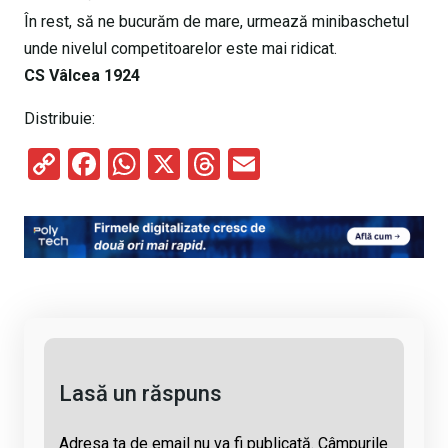
În rest, să ne bucurăm de mare, urmează minibaschetul
unde nivelul competitoarelor este mai ridicat.
CS Vâlcea 1924
Distribuie:
C
F
W
X
T
E
o
a
h
hr
m
py
ce
at
e
ail
Li
b
s
a
n
o
A
d
k
o
p
s
k
p
Lasă un răspuns
Adresa ta de email nu va fi publicată.
Câmpurile