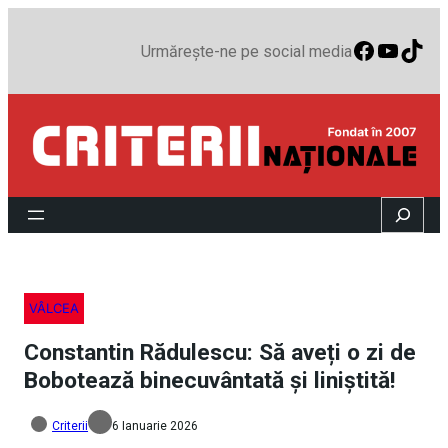
Faceboo
YouTu
TikT
Urmărește-ne pe social media
Search
VÂLCEA
Constantin Rădulescu: Să aveți o zi de
Bobotează binecuvântată și liniștită!
Criterii
6 Ianuarie 2026