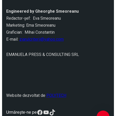
Engineered by Gheorghe Smeoreanu
Redactor-şef: Eva Smeoreanu
Marketing: Ema Smeoreanu
Grafician: Mihai Constantin
E-mail:
ziarulcriterii@yahoo.com
EMANUELA PRESS & CONSULTING SRL
Website dezvoltat de
POLYTECH
Facebook
YouTube
TikTok
Urmărește-ne pe