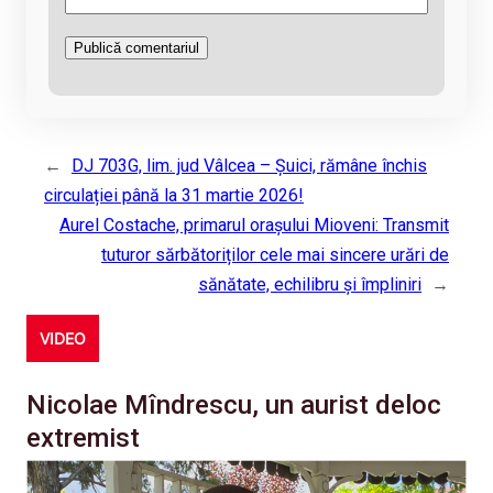
←
DJ 703G, lim. jud Vâlcea – Șuici, rămâne închis
circulației până la 31 martie 2026!
Aurel Costache, primarul orașului Mioveni: Transmit
tuturor sărbătoriților cele mai sincere urări de
sănătate, echilibru și împliniri
→
VIDEO
Nicolae Mîndrescu, un aurist deloc
extremist