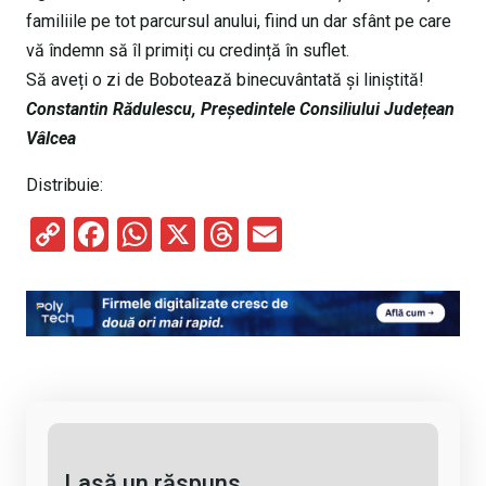
familiile pe tot parcursul anului, fiind un dar sfânt pe care
vă îndemn să îl primiți cu credință în suflet.
Să aveți o zi de Bobotează binecuvântată și liniștită!
Constantin Rădulescu, Președintele Consiliului Județean
Vâlcea
Distribuie:
C
F
W
X
T
E
o
a
h
hr
m
py
ce
at
e
ail
Li
b
s
a
n
o
A
d
k
o
p
s
k
p
Lasă un răspuns