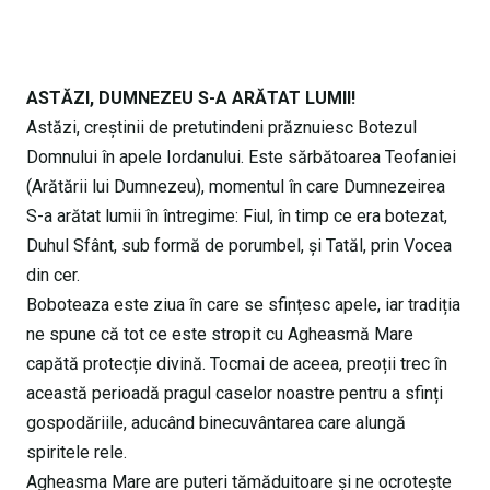
ASTĂZI, DUMNEZEU S-A ARĂTAT LUMII!
Astăzi, creștinii de pretutindeni prăznuiesc Botezul
Domnului în apele Iordanului. Este sărbătoarea Teofaniei
(Arătării lui Dumnezeu), momentul în care Dumnezeirea
S-a arătat lumii în întregime: Fiul, în timp ce era botezat,
Duhul Sfânt, sub formă de porumbel, și Tatăl, prin Vocea
din cer.
Boboteaza este ziua în care se sfințesc apele, iar tradiția
ne spune că tot ce este stropit cu Agheasmă Mare
capătă protecție divină. Tocmai de aceea, preoții trec în
această perioadă pragul caselor noastre pentru a sfinți
gospodăriile, aducând binecuvântarea care alungă
spiritele rele.
Agheasma Mare are puteri tămăduitoare și ne ocrotește