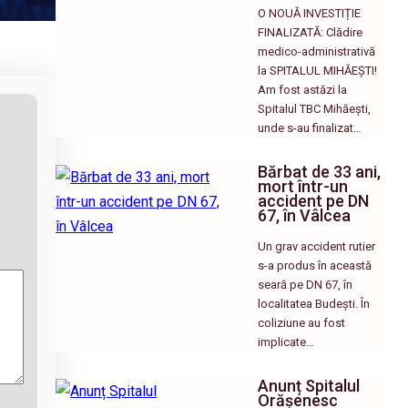
O NOUĂ INVESTIȚIE
FINALIZATĂ: Clădire
medico-administrativă
la SPITALUL MIHĂEȘTI! ​
Am fost astăzi la
Spitalul TBC Mihăești,
unde s-au finalizat…
Bărbat de 33 ani,
mort într-un
accident pe DN
67, în Vâlcea
Un grav accident rutier
s-a produs în această
seară pe DN 67, în
localitatea Budești. În
coliziune au fost
implicate…
Anunț Spitalul
Orășenesc