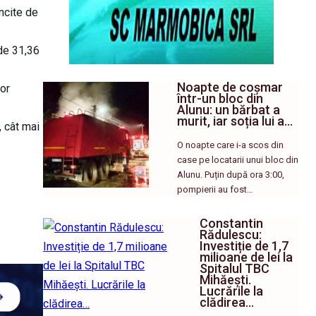
ncite de
de 31,36
Noapte de coșmar
vor
într-un bloc din
Alunu: un bărbat a
murit, iar soția lui a…
, cât mai
O noapte care i-a scos din
case pe locatarii unui bloc din
Alunu. Puțin după ora 3:00,
pompierii au fost…
Constantin
Rădulescu:
Investiție de 1,7
milioane de lei la
Spitalul TBC
Mihăești.
Lucrările la
clădirea…