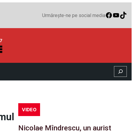
Faceboo
YouTu
TikT
Urmărește-ne pe social media
Search
VIDEO
umul
Nicolae Mîndrescu, un aurist