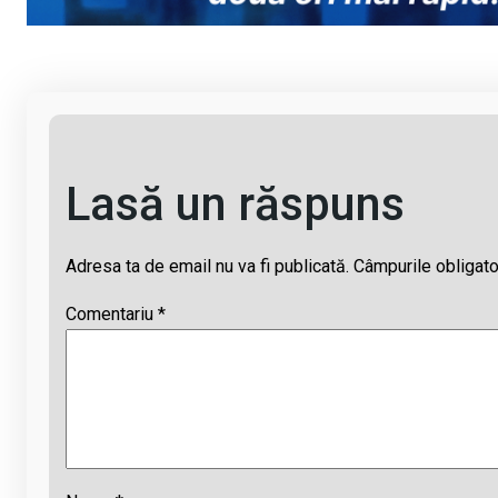
n
o
A
d
k
o
p
s
k
p
Lasă un răspuns
Adresa ta de email nu va fi publicată.
Câmpurile obligato
Comentariu
*