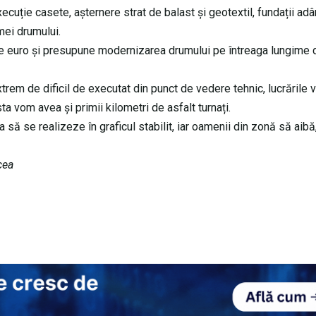
cuție casete, așternere strat de balast și geotextil, fundații adâ
mei drumului.
ane euro și presupune modernizarea drumului pe întreaga lungime 
trem de dificil de executat din punct de vedere tehnic, lucrările 
ta vom avea și primii kilometri de asfalt turnați.
să se realizeze în graficul stabilit, iar oamenii din zonă să aibă
cea