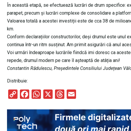
În această etapă, se efectuează lucrări de drum specifice: exe
parapet, precum și lucrări complexe de consolidare a platfor
Valoarea totală a acestei investiții este de cca 38 de milio
km.
Conform declarațiilor constructorilor, deși drumul este unul ex
continua într-un ritm susținut. Am primit asigurări că anul aces
Voi urmări îndeaproape lucrările fiindcă imi doresc ca acestea 
repede, drumul modern pe care îl așteaptă de atâția ani!
Constantin Rădulescu, Președintele Consiliului Județean Vâl
Distribuie:
C
F
W
X
T
E
o
a
h
hr
m
py
ce
at
e
ail
Li
b
s
a