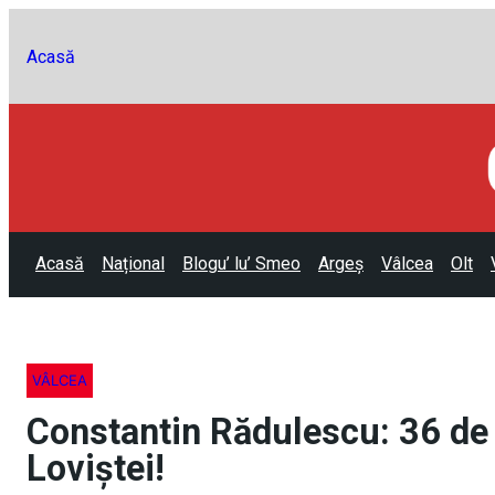
Acasă
Acasă
Național
Blogu’ lu’ Smeo
Argeș
Vâlcea
Olt
VÂLCEA
Constantin Rădulescu: 36 de 
Loviștei!