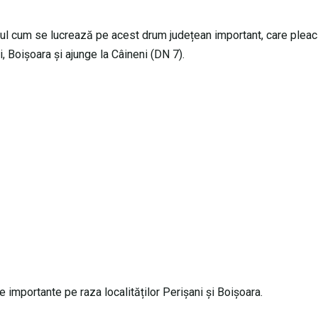
dul cum se lucrează pe acest drum județean important, care pleac
, Boișoara și ajunge la Câineni (DN 7).
e importante pe raza localităților Perișani și Boișoara.