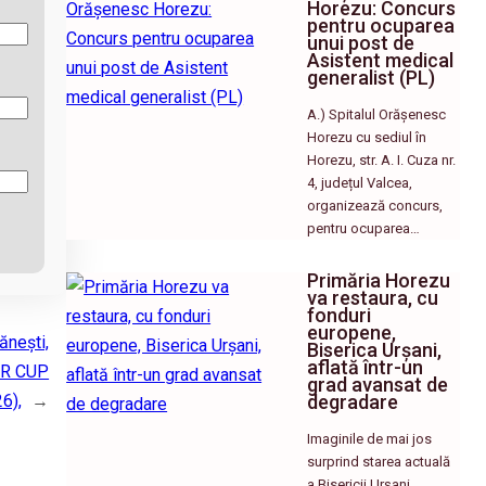
Horezu: Concurs
pentru ocuparea
unui post de
Asistent medical
generalist (PL)
A.) Spitalul Orășenesc
Horezu cu sediul în
Horezu, str. A. I. Cuza nr.
4, județul Valcea,
organizează concurs,
pentru ocuparea…
Primăria Horezu
va restaura, cu
fonduri
europene,
ănești,
Biserica Urșani,
aflată într-un
MER CUP
grad avansat de
degradare
6),
→
Imaginile de mai jos
surprind starea actuală
a Bisericii Urșani,